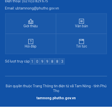
Điện thoại: (0210)3.829.675
Email: ubtamnong@phutho.gov.vn
Giới thiệu
Văn bản
Hỏi đáp
Tin tức
Số lượt truy cập
1
0
9
9
8
8
3
Bản quyền thuộc Trang Thông tin điện tử xã Tam Nông - tỉnh Phú
Thọ
tamnong.phutho.gov.vn