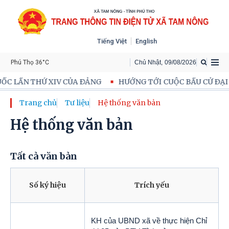
Tiếng Việt
English
Phú Thọ 36°C
Chủ Nhật
,
09
/
08
/
2026
 LẦN THỨ XIV CỦA ĐẢNG
HƯỚNG TỚI CUỘC BẦU CỬ ĐẠI BI
Trang chủ
Tư liệu
Hệ thống văn bản
Hệ thống văn bản
Tất cả văn bản
Số ký hiệu
Trích yếu
KH của UBND xã về thực hiện Chỉ