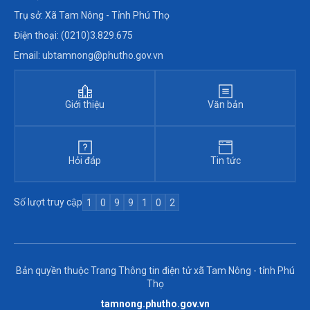
Trụ sở: Xã Tam Nông - Tỉnh Phú Thọ
Điện thoại: (0210)3.829.675
Email: ubtamnong@phutho.gov.vn
Giới thiệu
Văn bản
Hỏi đáp
Tin tức
Số lượt truy cập
1
0
9
9
1
0
2
Bản quyền thuộc Trang Thông tin điện tử xã Tam Nông - tỉnh Phú
Thọ
tamnong.phutho.gov.vn