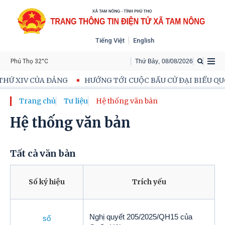
Tiếng Việt
English
Phú Thọ 32°C
Thứ Bảy
,
08
/
08
/
2026
Ứ XIV CỦA ĐẢNG
HƯỚNG TỚI CUỘC BẦU CỬ ĐẠI BIỂU QUỐC
Trang chủ
Tư liệu
Hệ thống văn bản
Hệ thống văn bản
Tất cả văn bản
Số ký hiệu
Trích yếu
Nghị quyết 205/2025/QH15 của
số