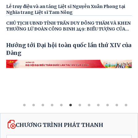
chúc Tết Đảng bộ, chính quyền và Nhân dân xã Tam Nông. Tiếp
Lễ truy điệu và an táng Liệt sĩ Nguyễn Xuân Phong tại
và làm việc với đoàn có đồng chí Quách Hải Lý - Bí thư Đảng
Nghĩa trang Liệt sĩ Tam Nông
ủy, Chủ tịch HĐND xã; đồng chí Đỗ Hùng Sơn - PBT Đảng ủy,
Chủ tịch UBND xã; đồng chí Nguyễn Tuấn Ngọc - PBT Thường
CHỦ TỊCH UBND TỈNH TRẦN DUY ĐÔNG THĂM VÀ KHEN
trực Đảng ủy; các đồng chí trong BTV Đảng ủy; Thường trực
THƯỞNG LỮ ĐOÀN CÔNG BINH 249: BIỂU TƯỢNG CỦA
HĐND, lãnh đạo UBND; lãnh đạo UBMTTQ và các tổ chức chính
TINH THẦN "VƯỢT SÔNG, NỐI BỜ" VÌ DÂN
trị - xã hội; lãnh đạo các phòng, ban chuyên môn của xã tham
gia buổi tiếp đón.
Hướng tới Đại hội toàn quốc lần thứ XIV của
Đảng
CHƯƠNG TRÌNH PHÁT THANH