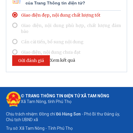
của Trang Thông tin điện tử?
Giao diện đẹp, nội dung chất lượng tốt
Giao diện, nội dung phù hợp, chất lượng đảm
bảo
Cần cải tiến, bổ sung nội dung
Giao diện, nội dung chưa đạt
Xem kết quả
Gửi đánh giá
© TRANG THÔNG TIN ĐIỆN TỬ XÃ TAM NÔNG
Xã Tam Nông, tỉnh Phú Thọ
Chịu trách nhiệm: Đồng chí
Đỗ Hùng Sơn
- Phó Bí thư Đảng ủy,
Chủ tịch UBND xã
Trụ sở: Xã Tam Nông - Tỉnh Phú Thọ