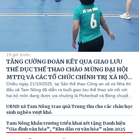
19 giờ trước
TĂNG CƯỜNG ĐOÀN KẾT QUA GIAO LƯU
THỂ DỤC THỂ THAO CHÀO MỪNG ĐẠI HỘI
MTTQ VÀ CÁC TỔ CHỨC CHÍNH TRỊ XÃ HỘI
TRÊN ĐỊA BÀN XÃ TAM NÔNG.
Chiều ngày 21/10/2025, tại Sân thể thao Công an xã và Nhà thi
đấu xã Tam Nông đã diễn ra buổi giao lưu thể thao sôi nổi với
hai bộ môn đang được ưa chuộng là Pickerball và Bóng chuyền
hơi. Đây là hoạt động thiết thực, ý nghĩa nhằm chào mừng Đại
UBND xã Tam Nông trao quà Trung thu cho các cháu học
hội đại biểu Mặt trận Tổ quốc (MTTQ) và các tổ chức chính trị -
sinh nghèo vượt khó.
xã hội của xã Tam Nông.
Tam Nông khẩn trương triển khai xét tặng Danh hiệu
“Gia đình văn hóa”, “Khu dân cư văn hóa” năm 2025