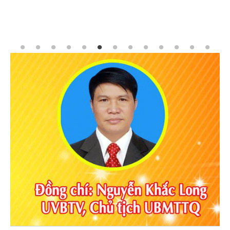
UBND XÃ TAM NÔNG TỔ CHỨC HỘI NGHỊ TRIỂN
KHAI CÔNG TÁC LẤY MẪU HÀI CỐT LIỆT SĨ ĐỂ GIÁM
ĐỊNH ADN.
XÃ TAM NÔNG TỔ CHỨC SINH HOẠT DƯỚI CỜ ĐẦU
THÁNG 8/2026