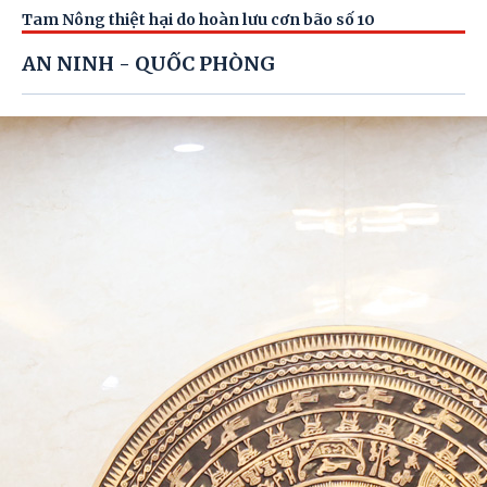
các phòng chuyên môn, Giám đốc, Phó Giám đốc Trung tâm
Tam Nông thiệt hại do hoàn lưu cơn bão số 10
Phục vụ Hành chính công, Trung tâm dịch vụ sự nghiệp công và
toàn thể công chức Phòng Kinh tế.
AN NINH - QUỐC PHÒNG