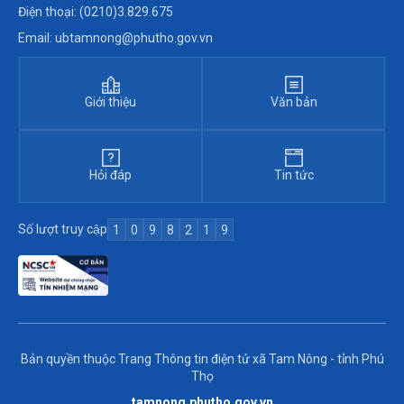
Điện thoại: (0210)3.829.675
Email: ubtamnong@phutho.gov.vn
Giới thiệu
Văn bản
Hỏi đáp
Tin tức
Số lượt truy cập
1
0
9
8
2
1
9
Bản quyền thuộc Trang Thông tin điện tử xã Tam Nông - tỉnh Phú
Thọ
tamnong.phutho.gov.vn