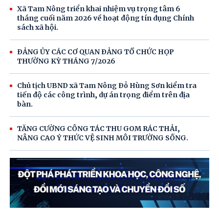
Xã Tam Nông triển khai nhiệm vụ trọng tâm 6
tháng cuối năm 2026 về hoạt động tín dụng Chính
sách xã hội.
ĐẢNG ỦY CÁC CƠ QUAN ĐẢNG TỔ CHỨC HỌP
THƯỜNG KỲ THÁNG 7/2026
Chủ tịch UBND xã Tam Nông Đỗ Hùng Sơn kiểm tra
tiến độ các công trình, dự án trọng điểm trên địa
bàn.
TĂNG CƯỜNG CÔNG TÁC THU GOM RÁC THẢI,
NÂNG CAO Ý THỨC VỆ SINH MÔI TRƯỜNG SỐNG.
TĂNG CƯỜNG CÔNG TÁC THU GOM RÁC THẢI,
NÂNG CAO Ý THỨC VỆ SINH MÔI TRƯỜNG SỐNG.
THÔN 10 - XÃ TAM NÔNG TỔ CHỨC ĐIỂM NGÀY HỘI
“TOÀN DÂN BẢO VỆ AN NINH TỔ QUỐC” NĂM 2026.