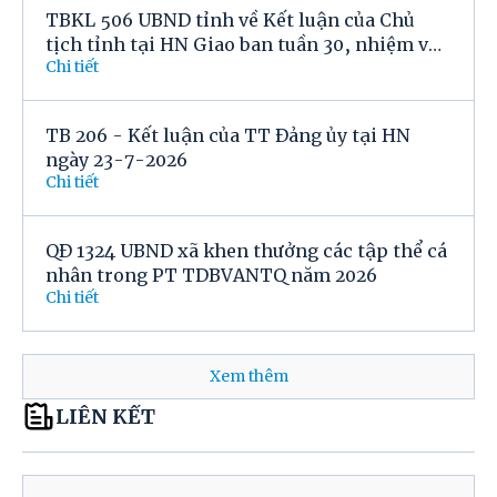
TBKL 506 UBND tỉnh về Kết luận của Chủ
tịch tỉnh tại HN Giao ban tuần 30, nhiệm vụ
Chi tiết
trọng tâm tuần 31
TB 206 - Kết luận của TT Đảng ủy tại HN
ngày 23-7-2026
Chi tiết
QĐ 1324 UBND xã khen thưởng các tập thể cá
nhân trong PT TDBVANTQ năm 2026
Chi tiết
Xem thêm
LIÊN KẾT