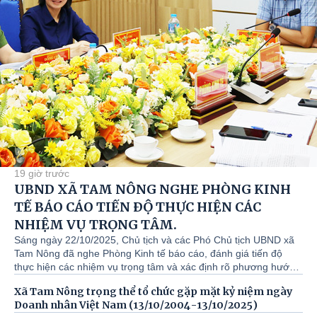
19 giờ trước
UBND XÃ TAM NÔNG NGHE PHÒNG KINH
TẾ BÁO CÁO TIẾN ĐỘ THỰC HIỆN CÁC
NHIỆM VỤ TRỌNG TÂM.
Sáng ngày 22/10/2025, Chủ tịch và các Phó Chủ tịch UBND xã
Tam Nông đã nghe Phòng Kinh tế báo cáo, đánh giá tiến độ
thực hiện các nhiệm vụ trọng tâm và xác định rõ phương hướng
triển khai trong thời gian tới. Đồng chí Đỗ Hùng Sơn - Phó Bí
Xã Tam Nông trọng thể tổ chức gặp mặt kỷ niệm ngày
thư Đảng ủy, Chủ tịch UBND xã chủ trì buổi làm việc. Cùng dự
Doanh nhân Việt Nam (13/10/2004-13/10/2025)
có đại diện Công an xã, Ban Chỉ huy Quân sự xã, Trưởng, Phó