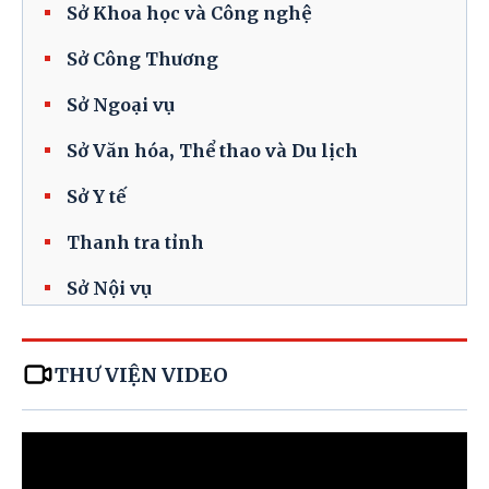
Sở Khoa học và Công nghệ
Sở Công Thương
Sở Ngoại vụ
Sở Văn hóa, Thể thao và Du lịch
Sở Y tế
Thanh tra tỉnh
Sở Nội vụ
Sở Giáo dục và Đào tạo
THƯ VIỆN VIDEO
Sở Tài chính
Sở Tư pháp
Sở Xây dựng