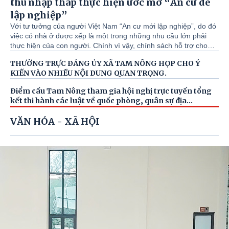
thu nhập thấp thực hiện ước mơ “An cư để
lập nghiệp”
Với tư tưởng của người Việt Nam “An cư mới lập nghiệp”, do đó
việc có nhà ở được xếp là một trong những nhu cầu lớn phải
thực hiện của con người. Chính vì vậy, chính sách hỗ trợ cho
vay nhà ở xã hội của Ngân hàng Chính sách xã hội (NHCSXH)
THƯỜNG TRỰC ĐẢNG ỦY XÃ TAM NÔNG HỌP CHO Ý
có ý nghĩa to lớn và phù hợp với thực tiễn. Từ khi triển khai
KIẾN VÀO NHIỀU NỘI DUNG QUAN TRỌNG.
chương trình cho vay nhà ở xã hội đến nay, Phòng giao dịch
NHCSXH Tam Nông đã giải quyết cho nhiều khách hàng thuộc
Điểm cầu Tam Nông tham gia hội nghị trực tuyến tổng
đối tượng vay vốn được tiếp cận với nguồn vốn ưu đãi và đã có
kết thi hành các luật về quốc phòng, quân sự địa
nhà để ở, từ đó yên tâm công tác, lao động, góp phần phát triển
phương.
nguồn nhân lực phục vụ cho sự nghiệp công nghiệp hóa, hiện
VĂN HÓA - XÃ HỘI
đại hóa đất nước.