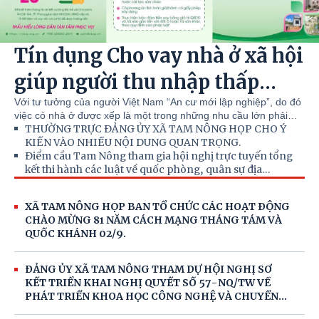
Tín dụng Cho vay nhà ở xã hội
giúp người thu nhập thấp
thực hiện ước mơ “An cư để
Với tư tưởng của người Việt Nam “An cư mới lập nghiệp”, do đó
việc có nhà ở được xếp là một trong những nhu cầu lớn phải
lập nghiệp”
THƯỜNG TRỰC ĐẢNG ỦY XÃ TAM NÔNG HỌP CHO Ý
thực hiện của con người. Chính vì vậy, chính sách hỗ trợ cho
KIẾN VÀO NHIỀU NỘI DUNG QUAN TRỌNG.
vay nhà ở xã hội của Ngân hàng Chính sách xã hội (NHCSXH)
Điểm cầu Tam Nông tham gia hội nghị trực tuyến tổng
có ý nghĩa to lớn và phù hợp với thực tiễn. Từ khi triển khai
kết thi hành các luật về quốc phòng, quân sự địa
chương trình cho vay nhà ở xã hội đến nay, Phòng giao dịch
phương.
NHCSXH Tam Nông đã giải quyết cho nhiều khách hàng thuộc
đối tượng vay vốn được tiếp cận với nguồn vốn ưu đãi và đã có
XÃ TAM NÔNG HỌP BAN TỔ CHỨC CÁC HOẠT ĐỘNG
nhà để ở, từ đó yên tâm công tác, lao động, góp phần phát triển
CHÀO MỪNG 81 NĂM CÁCH MẠNG THÁNG TÁM VÀ
nguồn nhân lực phục vụ cho sự nghiệp công nghiệp hóa, hiện
QUỐC KHÁNH 02/9.
đại hóa đất nước.
ĐẢNG ỦY XÃ TAM NÔNG THAM DỰ HỘI NGHỊ SƠ
KẾT TRIỂN KHAI NGHỊ QUYẾT SỐ 57-NQ/TW VỀ
PHÁT TRIỂN KHOA HỌC CÔNG NGHỆ VÀ CHUYỂN
ĐỔI SỐ