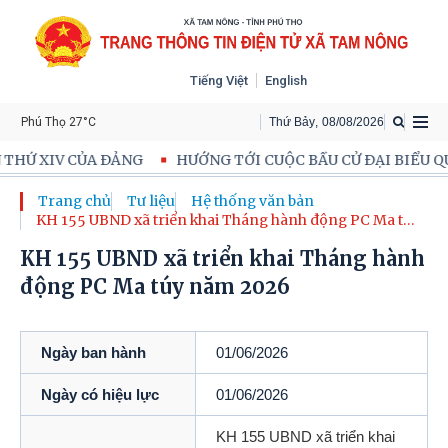
Tiếng Việt
English
Phú Thọ 27°C
Thứ Bảy
,
08
/
08
/
2026
HỨ XIV CỦA ĐẢNG
HƯỚNG TỚI CUỘC BẦU CỬ ĐẠI BIỂU QUỐ
Trang chủ
Tư liệu
Hệ thống văn bản
KH 155 UBND xã triển khai Tháng hành động PC Ma túy
năm 2026
KH 155 UBND xã triển khai Tháng hành
động PC Ma túy năm 2026
Ngày ban hành
01/06/2026
Ngày có hiệu lực
01/06/2026
KH 155 UBND xã triển khai