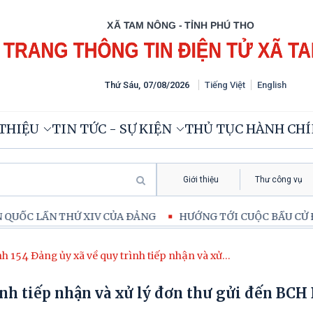
Thứ Sáu
,
07
/
08
/
2026
Tiếng Việt
English
 THIỆU
TIN TỨC - SỰ KIỆN
THỦ TỤC HÀNH CH
Giới thiệu
Thư công vụ
 LẦN THỨ XIV CỦA ĐẢNG
HƯỚNG TỚI CUỘC BẦU CỬ ĐẠI BI
h 154 Đảng ủy xã về quy trình tiếp nhận và xử
 thư gửi đến BCH BTV TT Đảng ủy
ình tiếp nhận và xử lý đơn thư gửi đến BC