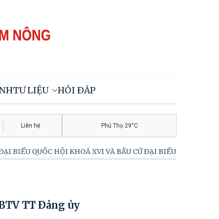
ÍNH
TƯ LIỆU
HỎI ĐÁP
Liên hệ
Phú Thọ 29°C
ỂU QUỐC HỘI KHOÁ XVI VÀ BẦU CỬ ĐẠI BIỂU HĐND CÁC CẤP N
H BTV TT Đảng ủy