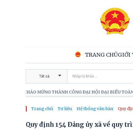
TRANG CHỦ
GIỚI
Tất cả
CHÀO MỪNG THÀNH CÔNG ĐẠI HỘI ĐẠI BIỂU TOÀN QUỐC
Trang chủ
Tư liệu
Hệ thống văn bản
Quy địn
lý đơn
Quy định 154 Đảng ủy xã về quy tr