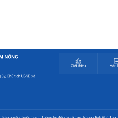
AM NÔNG
Giới thiệu
Văn 
 ủy, Chủ tịch UBND xã
Bản quyền thuộc Trang Thông tin điện tử xã Tam Nông - tỉnh Phú Thọ