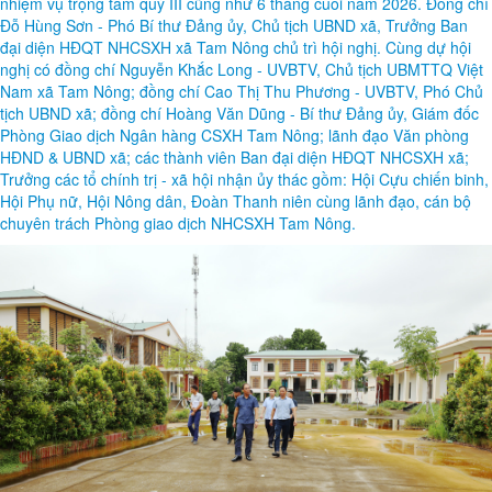
nhiệm vụ trọng tâm quý III cũng như 6 tháng cuối năm 2026. Đồng chí
Đỗ Hùng Sơn - Phó Bí thư Đảng ủy, Chủ tịch UBND xã, Trưởng Ban
đại diện HĐQT NHCSXH xã Tam Nông chủ trì hội nghị. Cùng dự hội
nghị có đồng chí Nguyễn Khắc Long - UVBTV, Chủ tịch UBMTTQ Việt
Nam xã Tam Nông; đồng chí Cao Thị Thu Phương - UVBTV, Phó Chủ
tịch UBND xã; đồng chí Hoàng Văn Dũng - Bí thư Đảng ủy, Giám đốc
Phòng Giao dịch Ngân hàng CSXH Tam Nông; lãnh đạo Văn phòng
HĐND & UBND xã; các thành viên Ban đại diện HĐQT NHCSXH xã;
Trưởng các tổ chính trị - xã hội nhận ủy thác gồm: Hội Cựu chiến binh,
Hội Phụ nữ, Hội Nông dân, Đoàn Thanh niên cùng lãnh đạo, cán bộ
chuyên trách Phòng giao dịch NHCSXH Tam Nông.