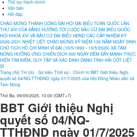
Thủ tục hành chính
Văn bản
Hỏi đáp
CHÀO MỪNG THÀNH CÔNG ĐẠI HỘI ĐẠI BIỂU TOÀN QUỐC LẦN
THỨ XIV CỦA ĐẢNG
HƯỚNG TỚI CUỘC BẦU CỬ ĐẠI BIỂU QUỐC
HỘI KHOÁ XVI VÀ BẦU CỬ ĐẠI BIỂU HĐND CÁC CẤP NHIỆM KỲ
2026-2031
NHIỆT LIỆT CHÀO MỪNG KỶ NIỆM 136 NĂM NGÀY SINH
CHỦ TỊCH HỒ CHÍ MINH VĨ ĐẠI (19/5/1890 - 19/5/2026)
XÃ TAM
NÔNG HƯỞNG ỨNG CHIẾN DỊCH 500 NGÀY ĐÊM ĐẨY MẠNH THỰC
HIỆN TÌM KIẾM, QUY TẬP VÀ XÁC ĐỊNH DANH TÍNH HÀI CỐT LIỆT
SĨ
Trang chủ
Tin tức - Sự kiện
Thời sự - Chính trị
BBT Giới thiệu Nghị
quyết số 04/NQ-TTHĐND ngày 01/7/2025 của Hội Đồng Nhân dân xã
Tam Nông
Thứ Ba, 09/09/2025, 10:00 (GMT+7)
BBT Giới thiệu Nghị
quyết số 04/NQ-
TTHĐND ngày 01/7/2025