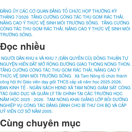
ĐẢNG ỦY CÁC CƠ QUAN ĐẢNG TỔ CHỨC HỌP THƯỜNG KỲ
THÁNG 7/2026
TĂNG CƯỜNG CÔNG TÁC THU GOM RÁC THẢI,
NÂNG CAO Ý THỨC VỆ SINH MÔI TRƯỜNG SỐNG.
TĂNG CƯỜNG
CÔNG TÁC THU GOM RÁC THẢI, NÂNG CAO Ý THỨC VỆ SINH MÔI
TRƯỜNG SỐNG.
Đọc nhiều
NGƯỜI DÂN KHU 6 VÀ KHU 7 (DÂN QUYỀN CŨ) ĐỒNG THUẬN TỰ
NGUYỆN HIẾN ĐẤT MỞ RỘNG ĐƯỜNG GIAO THÔNG NÔNG THÔN.
TĂNG CƯỜNG CÔNG TÁC THU GOM RÁC THẢI, NÂNG CAO Ý
THỨC VỆ SINH MÔI TRƯỜNG SỐNG.
Xã Tam Nông tổ chức thành
công hội thi Giáo viên dạy giỏi THCS cấp xã năm học 2025-2026.
BAN KINH TẾ - NGÂN SÁCH HĐND XÃ TAM NÔNG GIÁM SÁT CÔNG
TÁC GIÁO DỤC VÀ QUẢN LÝ TÀI CHÍNH TẠI CÁC TRƯỜNG HỌC
NĂM HỌC 2025 - 2026.
TAM NÔNG KHAI GIẢNG LỚP BỒI DƯỠNG
NGHIỆP VỤ CÔNG TÁC ĐẢNG DÀNH CHO BÍ THƯ CHI BỘ VÀ CẤP
UỶ VIÊN CƠ SỞ NĂM 2005.
Cùng chuyên mục