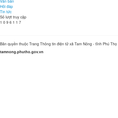
Văn bản
Hỏi đáp
Tin tức
Số lượt truy cập
1
0
9
6
1
1
7
Bản quyền thuộc Trang Thông tin điện tử xã Tam Nông - tỉnh Phú Thọ
tamnong.phutho.gov.vn