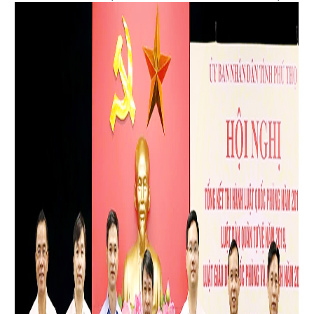
phòng - an ninh năm 2013. Hội nghị được tổ chức theo hình
thức trực tiếp kết hợp trực tuyến từ điểm cầu UBND tỉnh đến
148 điểm cầu xã, phường. Đồng chí Nguyễn Khắc Hiếu - Tỉnh
ủy viên, Phó Chủ tịch UBND tỉnh dự và chỉ đạo hội nghị. Tham
dự hội nghị tại điểm cầu xã Tam Nông có đồng chí Nguyễn Tuấn
Ngọc - Phó Bí thư Thường trực Đảng ủy; các đồng chí lãnh đạo
Ủy ban nhân dân xã. Chủ tịch, các Phó Chủ tịch Ủy ban Mặt
trận Tổ quốc Việt Nam xã. Trưởng Công an xã. Lãnh đạo, cán
bộ Ban chỉ huy Quân sự xã. Đại diện lãnh đạo các phòng
chuyên môn thuộc UBND xã.