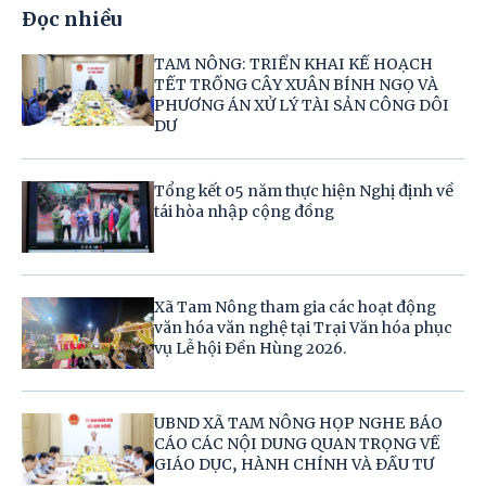
Đọc nhiều
TAM NÔNG: TRIỂN KHAI KẾ HOẠCH
TẾT TRỒNG CÂY XUÂN BÍNH NGỌ VÀ
PHƯƠNG ÁN XỬ LÝ TÀI SẢN CÔNG DÔI
DƯ
Tổng kết 05 năm thực hiện Nghị định về
tái hòa nhập cộng đồng
Xã Tam Nông tham gia các hoạt động
văn hóa văn nghệ tại Trại Văn hóa phục
vụ Lễ hội Đền Hùng 2026.
UBND XÃ TAM NÔNG HỌP NGHE BÁO
CÁO CÁC NỘI DUNG QUAN TRỌNG VỀ
GIÁO DỤC, HÀNH CHÍNH VÀ ĐẦU TƯ