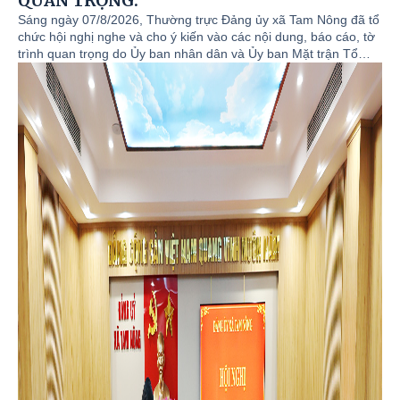
QUAN TRỌNG.
Sáng ngày 07/8/2026, Thường trực Đảng ủy xã Tam Nông đã tổ
chức hội nghị nghe và cho ý kiến vào các nội dung, báo cáo, tờ
trình quan trọng do Ủy ban nhân dân và Ủy ban Mặt trận Tổ
quốc xã trình. Đồng chí Quách Hải Lý - Bí thư Đảng ủy, Chủ tịch
HĐND xã chủ trì hội nghị. Tham dự hội nghị có các đồng chí
trong Thường trực Đảng ủy, đồng chí Đỗ Hùng Sơn - Phó Bí thư
Đảng ủy, Chủ tịch UBND xã; đồng chí Nguyễn Tuấn Ngọc - Phó
Bí thư Thường trực Đảng ủy; các đồng chí trong BTV Đảng ủy;
lãnh đạo UBND; Chủ tịch UBMTTQ; các tổ chức chính trị xã hội;
Trưởng các phòng, ban, đơn vị chuyên môn trên địa bàn.