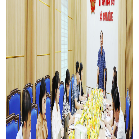
HĐND & UBND xã; các thành viên Ban đại diện HĐQT NHCSXH
xã; Trưởng các tổ chính trị - xã hội nhận ủy thác gồm: Hội Cựu
chiến binh, Hội Phụ nữ, Hội Nông dân, Đoàn Thanh niên cùng
lãnh đạo, cán bộ chuyên trách Phòng giao dịch NHCSXH Tam
Nông.