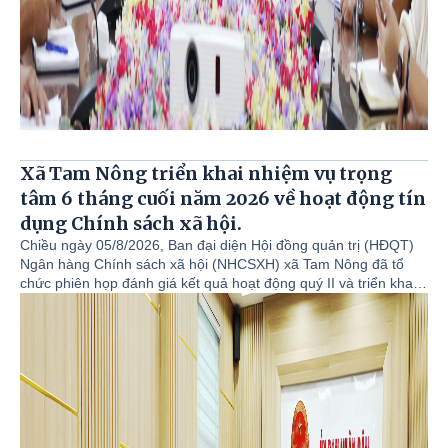
Xã Tam Nông triển khai nhiệm vụ trọng
tâm 6 tháng cuối năm 2026 về hoạt động tín
dụng Chính sách xã hội.
Chiều ngày 05/8/2026, Ban đại diện Hội đồng quản trị (HĐQT)
Ngân hàng Chính sách xã hội (NHCSXH) xã Tam Nông đã tổ
chức phiên họp đánh giá kết quả hoạt động quý II và triển khai
phương hướng, nhiệm vụ trọng tâm quý III cũng như 6 tháng
cuối năm 2026. Đồng chí Đỗ Hùng Sơn - Phó Bí thư Đảng ủy,
Chủ tịch UBND xã, Trưởng Ban đại diện HĐQT NHCSXH xã Tam
Nông chủ trì hội nghị. Cùng dự hội nghị có đồng chí Nguyễn
Khắc Long - UVBTV, Chủ tịch UBMTTQ Việt Nam xã Tam Nông;
đồng chí Cao Thị Thu Phương - UVBTV, Phó Chủ tịch UBND xã;
đồng chí Hoàng Văn Dũng - Bí thư Đảng ủy, Giám đốc Phòng
Giao dịch Ngân hàng CSXH Tam Nông; lãnh đạo Văn phòng