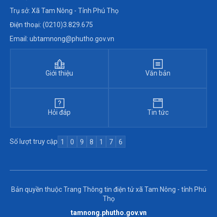
Trụ sở: Xã Tam Nông - Tỉnh Phú Thọ
Điện thoại: (0210)3.829.675
Email: ubtamnong@phutho.gov.vn
Giới thiệu
Văn bản
Hỏi đáp
Tin tức
Số lượt truy cập
1
0
9
8
1
7
6
Bản quyền thuộc Trang Thông tin điện tử xã Tam Nông - tỉnh Phú
Thọ
tamnong.phutho.gov.vn