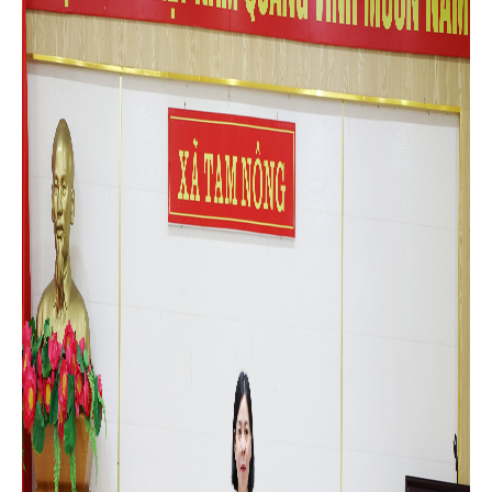
viên Ban Tổ chức; lãnh đạo Mặt trận Tổ quốc xã đồng thời là
Trưởng các tổ chức chính trị - xã hội (Hội Nông dân, Hội Cựu
chiến binh, Hội LHPN, Đoàn Thanh niên); lãnh đạo các phòng
chuyên môn Phòng Văn hóa - Xã hội, Phòng Kinh tế, Văn phòng
HĐND & UBND, Trung tâm Dịch vụ sự nghiệp công, Công an xã,
Ban Chỉ huy Quân sự xã, Trạm Y tế xã cùng các đồng chí
Trưởng thôn trên địa bàn.