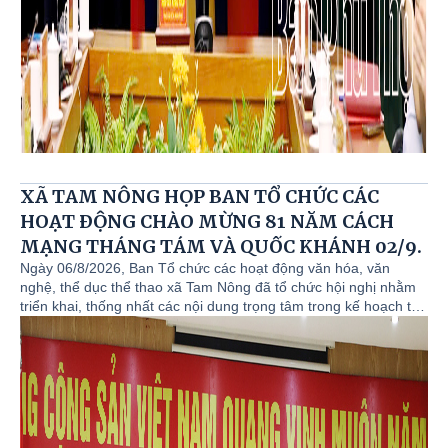
XÃ TAM NÔNG HỌP BAN TỔ CHỨC CÁC
HOẠT ĐỘNG CHÀO MỪNG 81 NĂM CÁCH
MẠNG THÁNG TÁM VÀ QUỐC KHÁNH 02/9.
Ngày 06/8/2026, Ban Tổ chức các hoạt động văn hóa, văn
nghệ, thể dục thể thao xã Tam Nông đã tổ chức hội nghị nhằm
triển khai, thống nhất các nội dung trọng tâm trong kế hoạch tổ
chức chuỗi hoạt động chào mừng kỷ niệm 81 năm Cách mạng
Tháng Tám thành công (19/8/1945 - 19/8/2026) và Quốc khánh
nước Cộng hòa xã hội chủ nghĩa Việt Nam (02/9/1945 -
02/9/2026). Đồng chí Cao Thị Thu Phương - UVBTV, Phó Chủ
tịch UBND xã Tam Nông chủ trì hội nghị. Cùng tham dự buổi
họp có đồng chí Nguyễn Khắc Long - UVBTV, Chủ tịch
UBMTTQ Việt Nam xã Tam Nông, cùng các đồng chí là thành