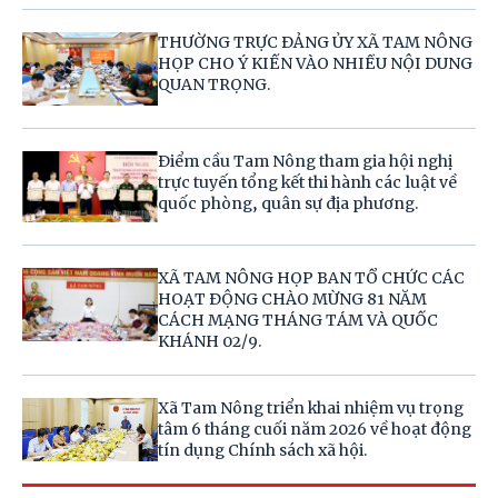
THƯỜNG TRỰC ĐẢNG ỦY XÃ TAM NÔNG
HỌP CHO Ý KIẾN VÀO NHIỀU NỘI DUNG
QUAN TRỌNG.
Điểm cầu Tam Nông tham gia hội nghị
trực tuyến tổng kết thi hành các luật về
quốc phòng, quân sự địa phương.
XÃ TAM NÔNG HỌP BAN TỔ CHỨC CÁC
HOẠT ĐỘNG CHÀO MỪNG 81 NĂM
CÁCH MẠNG THÁNG TÁM VÀ QUỐC
KHÁNH 02/9.
Xã Tam Nông triển khai nhiệm vụ trọng
tâm 6 tháng cuối năm 2026 về hoạt động
tín dụng Chính sách xã hội.