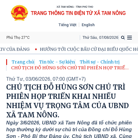
Tiếng Việt
English
Phú Thọ 27°C
Thứ Sáu
,
07
/
08
/
2026
 TỚI CUỘC BẦU CỬ ĐẠI BIỂU QUỐC HỘI KHOÁ XVI VÀ BẦU CỬ
Trang chủ
Tin tức - Sự kiện
Thời sự - Chính trị
CHỦ TỊCH ĐỖ HÙNG SƠN CHỦ TRÌ PHIÊN HỌP TRIỂN
KHAI NHIỀU NHIỆM VỤ TRỌNG TÂM CỦA UBND XÃ
Thứ Tư, 03/06/2026, 07:00 (GMT+7)
TAM NÔNG.
CHỦ TỊCH ĐỖ HÙNG SƠN CHỦ TRÌ
PHIÊN HỌP TRIỂN KHAI NHIỀU
NHIỆM VỤ TRỌNG TÂM CỦA UBND
XÃ TAM NÔNG.
Ngày 3/6/2026, UBND xã Tam Nông đã tổ chức phiên
họp thường kỳ dưới sự chủ trì của Đồng chí Đỗ Hùng
Sơn - Phó Bí thư Đảng ủy, Chủ tịch UBND xã. Cùng