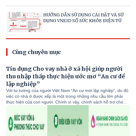
HƯỚNG DẪN SỬ DỤNG CÀI ĐẶT VÀ SỬ
DỤNG VNEID SỔ SỨC KHỎE ĐIỆN TỬ
Cùng chuyên mục
Tín dụng Cho vay nhà ở xã hội giúp người
thu nhập thấp thực hiện ước mơ “An cư để
lập nghiệp”
Với tư tưởng của người Việt Nam “An cư mới lập nghiệp”, do đó
việc có nhà ở được xếp là một trong những nhu cầu lớn phải
thực hiện của con người. Chính vì vậy, chính sách hỗ trợ cho
vay nhà ở xã hội của Ngân hàng Chính sách xã hội (NHCSXH)
có ý nghĩa to lớn và phù hợp với thực tiễn. Từ khi triển khai
chương trình cho vay nhà ở xã hội đến nay, Phòng giao dịch
NHCSXH Tam Nông đã giải quyết cho nhiều khách hàng thuộc
đối tượng vay vốn được tiếp cận với nguồn vốn ưu đãi và đã có