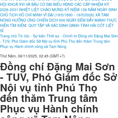
HỘI KHOÁ XVI VÀ BẦU CỬ ĐẠI BIỂU HĐND CÁC CẤP NHIỆM KỲ
2026-2031
NHIỆT LIỆT CHÀO MỪNG KỶ NIỆM 136 NĂM NGÀY SINH
CHỦ TỊCH HỒ CHÍ MINH VĨ ĐẠI (19/5/1890 - 19/5/2026)
XÃ TAM
NÔNG HƯỞNG ỨNG CHIẾN DỊCH 500 NGÀY ĐÊM ĐẨY MẠNH THỰC
HIỆN TÌM KIẾM, QUY TẬP VÀ XÁC ĐỊNH DANH TÍNH HÀI CỐT LIỆT
SĨ
Trang chủ
Tin tức - Sự kiện
Thời sự - Chính trị
Đồng chí Đặng Mai Sơn
- TUV, Phó Giám đốc Sở Nội vụ tỉnh Phú Thọ đến thăm Trung tâm
Phục vụ Hành chính công xã Tam Nông
Thứ Năm, 06/11/2025, 02:45 (GMT+7)
Đồng chí Đặng Mai Sơn
- TUV, Phó Giám đốc Sở
Nội vụ tỉnh Phú Thọ
đến thăm Trung tâm
Phục vụ Hành chính