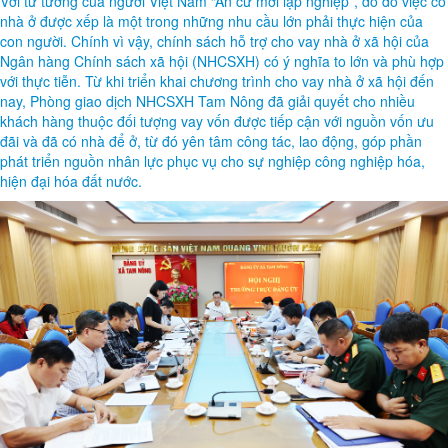
Với tư tưởng của người Việt Nam “An cư mới lập nghiệp”, do đó việc có
nhà ở được xếp là một trong những nhu cầu lớn phải thực hiện của
con người. Chính vì vậy, chính sách hỗ trợ cho vay nhà ở xã hội của
Ngân hàng Chính sách xã hội (NHCSXH) có ý nghĩa to lớn và phù hợp
với thực tiễn. Từ khi triển khai chương trình cho vay nhà ở xã hội đến
nay, Phòng giao dịch NHCSXH Tam Nông đã giải quyết cho nhiều
khách hàng thuộc đối tượng vay vốn được tiếp cận với nguồn vốn ưu
đãi và đã có nhà để ở, từ đó yên tâm công tác, lao động, góp phần
phát triển nguồn nhân lực phục vụ cho sự nghiệp công nghiệp hóa,
hiện đại hóa đất nước.