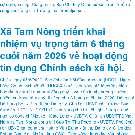
sự nghiệp công, Công an xã, Ban Chỉ huy Quân sự xã, Trạm Y tế xã
cùng các đồng chí Trưởng thôn trên địa bàn.
Xã Tam Nông triển khai
nhiệm vụ trọng tâm 6 tháng
cuối năm 2026 về hoạt động
tín dụng Chính sách xã hội.
Chiều ngày 05/8/2026, Ban đại diện Hội đồng quản trị (HĐQT) Ngân
hàng Chính sách xã hội (NHCSXH) xã Tam Nông đã tổ chức phiên
họp đánh giá kết quả hoạt động quý II và triển khai phương hướng,
nhiệm vụ trọng tâm quý III cũng như 6 tháng cuối năm 2026. Đồng chí
Đỗ Hùng Sơn - Phó Bí thư Đảng ủy, Chủ tịch UBND xã, Trưởng Ban
đại diện HĐQT NHCSXH xã Tam Nông chủ trì hội nghị. Cùng dự hội
nghị có đồng chí Nguyễn Khắc Long - UVBTV, Chủ tịch UBMTTQ Việt
Nam xã Tam Nông; đồng chí Cao Thị Thu Phương - UVBTV, Phó Chủ
tịch UBND xã; đồng chí Hoàng Văn Dũng - Bí thư Đảng ủy, Giám đốc
Phòng Giao dịch Ngân hàng CSXH Tam Nông; lãnh đạo Văn phòng