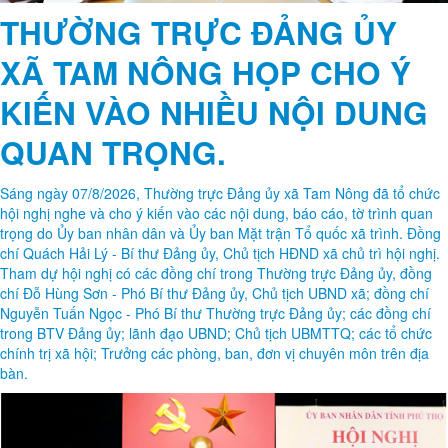
THƯỜNG TRỰC ĐẢNG ỦY
XÃ TAM NÔNG HỌP CHO Ý
KIẾN VÀO NHIỀU NỘI DUNG
QUAN TRỌNG.
Sáng ngày 07/8/2026, Thường trực Đảng ủy xã Tam Nông đã tổ chức
hội nghị nghe và cho ý kiến vào các nội dung, báo cáo, tờ trình quan
trọng do Ủy ban nhân dân và Ủy ban Mặt trận Tổ quốc xã trình. Đồng
chí Quách Hải Lý - Bí thư Đảng ủy, Chủ tịch HĐND xã chủ trì hội nghị.
Tham dự hội nghị có các đồng chí trong Thường trực Đảng ủy, đồng
chí Đỗ Hùng Sơn - Phó Bí thư Đảng ủy, Chủ tịch UBND xã; đồng chí
Nguyễn Tuấn Ngọc - Phó Bí thư Thường trực Đảng ủy; các đồng chí
trong BTV Đảng ủy; lãnh đạo UBND; Chủ tịch UBMTTQ; các tổ chức
chính trị xã hội; Trưởng các phòng, ban, đơn vị chuyên môn trên địa
bàn.