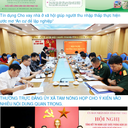
Tín dụng Cho vay nhà ở xã hội giúp người thu nhập thấp thực hiện
ước mơ “An cư để lập nghiệp”
THƯỜNG TRỰC ĐẢNG ỦY XÃ TAM NÔNG HỌP CHO Ý KIẾN VÀO
NHIỀU NỘI DUNG QUAN TRỌNG.