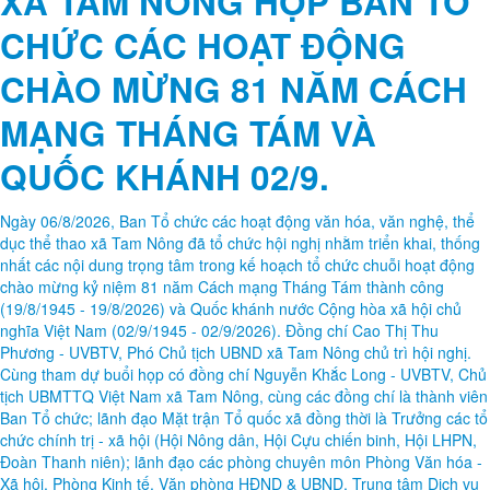
XÃ TAM NÔNG HỌP BAN TỔ
CHỨC CÁC HOẠT ĐỘNG
CHÀO MỪNG 81 NĂM CÁCH
MẠNG THÁNG TÁM VÀ
QUỐC KHÁNH 02/9.
Ngày 06/8/2026, Ban Tổ chức các hoạt động văn hóa, văn nghệ, thể
dục thể thao xã Tam Nông đã tổ chức hội nghị nhằm triển khai, thống
nhất các nội dung trọng tâm trong kế hoạch tổ chức chuỗi hoạt động
chào mừng kỷ niệm 81 năm Cách mạng Tháng Tám thành công
(19/8/1945 - 19/8/2026) và Quốc khánh nước Cộng hòa xã hội chủ
nghĩa Việt Nam (02/9/1945 - 02/9/2026). Đồng chí Cao Thị Thu
Phương - UVBTV, Phó Chủ tịch UBND xã Tam Nông chủ trì hội nghị.
Cùng tham dự buổi họp có đồng chí Nguyễn Khắc Long - UVBTV, Chủ
tịch UBMTTQ Việt Nam xã Tam Nông, cùng các đồng chí là thành viên
Ban Tổ chức; lãnh đạo Mặt trận Tổ quốc xã đồng thời là Trưởng các tổ
chức chính trị - xã hội (Hội Nông dân, Hội Cựu chiến binh, Hội LHPN,
Đoàn Thanh niên); lãnh đạo các phòng chuyên môn Phòng Văn hóa -
Xã hội, Phòng Kinh tế, Văn phòng HĐND & UBND, Trung tâm Dịch vụ