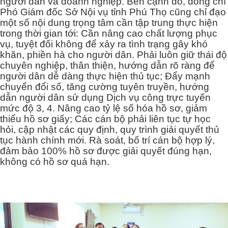
người dân và doanh nghiệp. Bên cạnh đó, đồng chí
Phó Giám đốc Sở Nội vụ tỉnh Phú Thọ cũng chỉ đạo
một số nội dung trọng tâm cần tập trung thực hiện
trong thời gian tới: Cần nâng cao chất lượng phục
vụ, tuyệt đối không để xảy ra tình trạng gây khó
khăn, phiền hà cho người dân. Phải luôn giữ thái độ
chuyên nghiệp, thân thiện, hướng dẫn rõ ràng để
người dân dễ dàng thực hiện thủ tục; Đẩy mạnh
chuyển đổi số, tăng cường tuyên truyền, hướng
dẫn người dân sử dụng Dịch vụ công trực tuyến
mức độ 3, 4. Nâng cao tỷ lệ số hóa hồ sơ, giảm
thiểu hồ sơ giấy; Các cán bộ phải liên tục tự học
hỏi, cập nhật các quy định, quy trình giải quyết thủ
tục hành chính mới. Rà soát, bố trí cán bộ hợp lý,
đảm bảo 100% hồ sơ được giải quyết đúng hạn,
không có hồ sơ quá hạn.