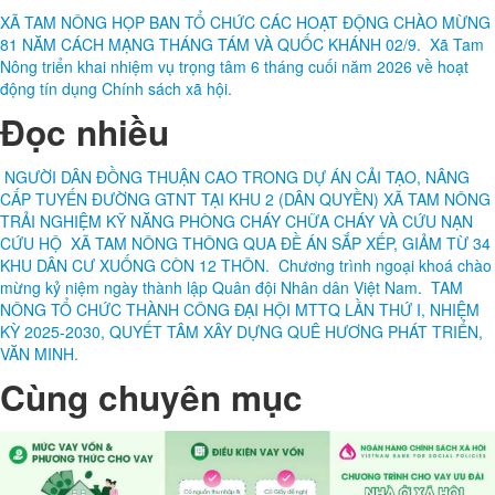
XÃ TAM NÔNG HỌP BAN TỔ CHỨC CÁC HOẠT ĐỘNG CHÀO MỪNG
81 NĂM CÁCH MẠNG THÁNG TÁM VÀ QUỐC KHÁNH 02/9.
Xã Tam
Nông triển khai nhiệm vụ trọng tâm 6 tháng cuối năm 2026 về hoạt
động tín dụng Chính sách xã hội.
Đọc nhiều
NGƯỜI DÂN ĐỒNG THUẬN CAO TRONG DỰ ÁN CẢI TẠO, NÂNG
CẤP TUYẾN ĐƯỜNG GTNT TẠI KHU 2 (DÂN QUYỀN) XÃ TAM NÔNG
TRẢI NGHIỆM KỸ NĂNG PHÒNG CHÁY CHỮA CHÁY VÀ CỨU NẠN
CỨU HỘ
XÃ TAM NÔNG THÔNG QUA ĐỀ ÁN SẮP XẾP, GIẢM TỪ 34
KHU DÂN CƯ XUỐNG CÒN 12 THÔN.
Chương trình ngoại khoá chào
mừng kỷ niệm ngày thành lập Quân đội Nhân dân Việt Nam.
TAM
NÔNG TỔ CHỨC THÀNH CÔNG ĐẠI HỘI MTTQ LẦN THỨ I, NHIỆM
KỲ 2025-2030, QUYẾT TÂM XÂY DỰNG QUÊ HƯƠNG PHÁT TRIỂN,
VĂN MINH.
Cùng chuyên mục