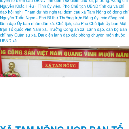
tuyến từ điểm cầu UBND tỉnh đến 148 điểm cầu xã, phường. Đồng chí
Nguyễn Khắc Hiếu - Tỉnh ủy viên, Phó Chủ tịch UBND tỉnh dự và chỉ
đạo hội nghị. Tham dự hội nghị tại điểm cầu xã Tam Nông có đồng chí
Nguyễn Tuấn Ngọc - Phó Bí thư Thường trực Đảng ủy; các đồng chí
lãnh đạo Ủy ban nhân dân xã. Chủ tịch, các Phó Chủ tịch Ủy ban Mặt
trận Tổ quốc Việt Nam xã. Trưởng Công an xã. Lãnh đạo, cán bộ Ban
chỉ huy Quân sự xã. Đại diện lãnh đạo các phòng chuyên môn thuộc
UBND xã.