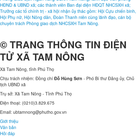
HĐND & UBND xã; các thành viên Ban đại diện HĐQT NHCSXH xã;
Trưởng các tổ chính trị - xã hội nhận ủy thác gồm: Hội Cựu chiến binh,
Hội Phụ nữ, Hội Nông dân, Đoàn Thanh niên cùng lãnh đạo, cán bộ
chuyên trách Phòng giao dịch NHCSXH Tam Nông.
© TRANG THÔNG TIN ĐIỆN
TỬ XÃ TAM NÔNG
Xã Tam Nông, tỉnh Phú Thọ
Chịu trách nhiệm: Đồng chí
Đỗ Hùng Sơn
- Phó Bí thư Đảng ủy, Chủ
tịch UBND xã
Trụ sở: Xã Tam Nông - Tỉnh Phú Thọ
Điện thoại: (0210)3.829.675
Email: ubtamnong@phutho.gov.vn
Giới thiệu
Văn bản
Hỏi đáp