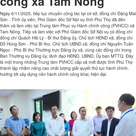
công xã Tam Nông
Ngày 6/11/2025, tiếp tục chuyến công tác tại cơ sở, đồng chí Đặng Mai
Sơn - Tỉnh ủy viên, Phó Giám đốc Sở Nội vụ tỉnh Phú Thọ đã đến
thăm và làm việc tại Trung tâm Phục vụ Hành chính công (PVHCC) xã
Tam Nông. Tiếp và làm việc với Phó Giám đốc Sở Nội vụ có đồng chí
đồng chí Quách Hải Lý - Bí thư Đảng ủy, Chủ tịch HĐND xã; đồng chí
Đỗ Hùng Sơn - Phó Bí thư, Chủ tịch UBND xã; đồng chí Nguyễn Tuấn
Ngọc - Phó Bí thư Thường trực Đảng ủy xã, cùng các đồng chí trong
Ban Thường vụ Đảng ủy, lãnh đạo HĐND, UBND, Ủy ban MTTQ. Đây
là một trong những Trung tâm PVHCC cấp xã mới được tỉnh Phú Thọ
thành lập nhằm nâng cao chất lượng giải quyết thủ tục hành chính,
hướng tới xây dựng nền hành chính công khai, hiện đại.