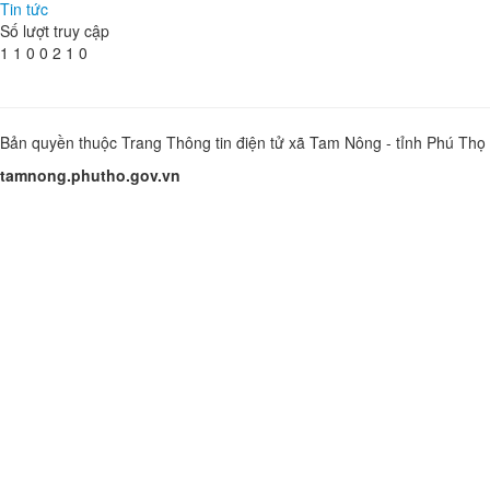
Tin tức
Số lượt truy cập
1
1
0
0
2
1
0
Bản quyền thuộc Trang Thông tin điện tử xã Tam Nông - tỉnh Phú Thọ
tamnong.phutho.gov.vn