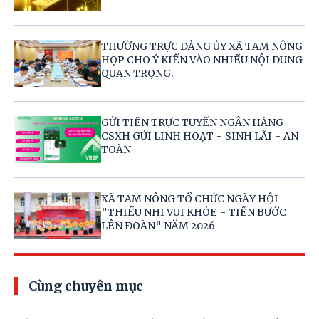
THƯỜNG TRỰC ĐẢNG ỦY XÃ TAM NÔNG
HỌP CHO Ý KIẾN VÀO NHIỀU NỘI DUNG
QUAN TRỌNG.
GỬI TIỀN TRỰC TUYẾN NGÂN HÀNG
CSXH GỬI LINH HOẠT - SINH LÃI - AN
TOÀN
XÃ TAM NÔNG TỔ CHỨC NGÀY HỘI
"THIẾU NHI VUI KHỎE - TIẾN BƯỚC
LÊN ĐOÀN" NĂM 2026
Cùng chuyên mục