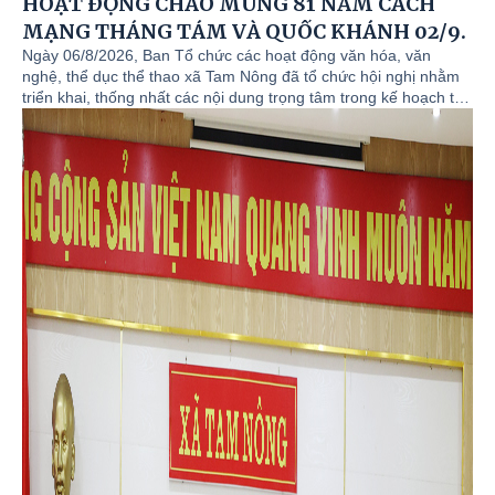
HOẠT ĐỘNG CHÀO MỪNG 81 NĂM CÁCH
MẠNG THÁNG TÁM VÀ QUỐC KHÁNH 02/9.
Ngày 06/8/2026, Ban Tổ chức các hoạt động văn hóa, văn
nghệ, thể dục thể thao xã Tam Nông đã tổ chức hội nghị nhằm
triển khai, thống nhất các nội dung trọng tâm trong kế hoạch tổ
chức chuỗi hoạt động chào mừng kỷ niệm 81 năm Cách mạng
Tháng Tám thành công (19/8/1945 - 19/8/2026) và Quốc khánh
nước Cộng hòa xã hội chủ nghĩa Việt Nam (02/9/1945 -
02/9/2026). Đồng chí Cao Thị Thu Phương - UVBTV, Phó Chủ
tịch UBND xã Tam Nông chủ trì hội nghị. Cùng tham dự buổi
họp có đồng chí Nguyễn Khắc Long - UVBTV, Chủ tịch
UBMTTQ Việt Nam xã Tam Nông, cùng các đồng chí là thành
viên Ban Tổ chức; lãnh đạo Mặt trận Tổ quốc xã đồng thời là
Trưởng các tổ chức chính trị - xã hội (Hội Nông dân, Hội Cựu
chiến binh, Hội LHPN, Đoàn Thanh niên); lãnh đạo các phòng
chuyên môn Phòng Văn hóa - Xã hội, Phòng Kinh tế, Văn phòng
HĐND & UBND, Trung tâm Dịch vụ sự nghiệp công, Công an xã,
Ban Chỉ huy Quân sự xã, Trạm Y tế xã cùng các đồng chí
Trưởng thôn trên địa bàn.