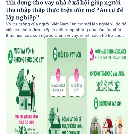
Tín dụng Cho vay nhà ở xã hội giúp người
thu nhập thấp thực hiện ước mơ “An cư để
lập nghiệp”
Với tư tưởng của người Việt Nam “An cư mới lập nghiệp”, do đó
việc có nhà ở được xếp là một trong những nhu cầu lớn phải
thực hiện của con người. Chính vì vậy, chính sách hỗ trợ cho
vay nhà ở xã hội của Ngân hàng Chính sách xã hội (NHCSXH)
có ý nghĩa to lớn và phù hợp với thực tiễn. Từ khi triển khai
chương trình cho vay nhà ở xã hội đến nay, Phòng giao dịch
NHCSXH Tam Nông đã giải quyết cho nhiều khách hàng thuộc
đối tượng vay vốn được tiếp cận với nguồn vốn ưu đãi và đã có
nhà để ở, từ đó yên tâm công tác, lao động, góp phần phát triển
nguồn nhân lực phục vụ cho sự nghiệp công nghiệp hóa, hiện
đại hóa đất nước.