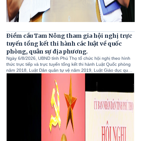
Điểm cầu Tam Nông tham gia hội nghị trực
tuyến tổng kết thi hành các luật về quốc
phòng, quân sự địa phương.
Ngày 6/8/2026, UBND tỉnh Phú Thọ tổ chức hội nghị theo hình
thức trực tiếp và trực tuyến tổng kết thi hành Luật Quốc phòng
năm 2018, Luật Dân quân tự vệ năm 2019, Luật Giáo dục quốc
phòng - an ninh năm 2013. Hội nghị được tổ chức theo hình
thức trực tiếp kết hợp trực tuyến từ điểm cầu UBND tỉnh đến
148 điểm cầu xã, phường. Đồng chí Nguyễn Khắc Hiếu - Tỉnh
ủy viên, Phó Chủ tịch UBND tỉnh dự và chỉ đạo hội nghị. Tham
dự hội nghị tại điểm cầu xã Tam Nông có đồng chí Nguyễn Tuấn
Ngọc - Phó Bí thư Thường trực Đảng ủy; các đồng chí lãnh đạo
Ủy ban nhân dân xã. Chủ tịch, các Phó Chủ tịch Ủy ban Mặt
trận Tổ quốc Việt Nam xã. Trưởng Công an xã. Lãnh đạo, cán
bộ Ban chỉ huy Quân sự xã. Đại diện lãnh đạo các phòng
chuyên môn thuộc UBND xã.