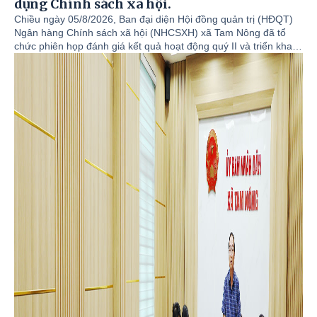
dụng Chính sách xã hội.
Chiều ngày 05/8/2026, Ban đại diện Hội đồng quản trị (HĐQT)
Ngân hàng Chính sách xã hội (NHCSXH) xã Tam Nông đã tổ
chức phiên họp đánh giá kết quả hoạt động quý II và triển khai
phương hướng, nhiệm vụ trọng tâm quý III cũng như 6 tháng
cuối năm 2026. Đồng chí Đỗ Hùng Sơn - Phó Bí thư Đảng ủy,
Chủ tịch UBND xã, Trưởng Ban đại diện HĐQT NHCSXH xã Tam
Nông chủ trì hội nghị. Cùng dự hội nghị có đồng chí Nguyễn
Khắc Long - UVBTV, Chủ tịch UBMTTQ Việt Nam xã Tam Nông;
đồng chí Cao Thị Thu Phương - UVBTV, Phó Chủ tịch UBND xã;
đồng chí Hoàng Văn Dũng - Bí thư Đảng ủy, Giám đốc Phòng
Giao dịch Ngân hàng CSXH Tam Nông; lãnh đạo Văn phòng
HĐND & UBND xã; các thành viên Ban đại diện HĐQT NHCSXH
xã; Trưởng các tổ chính trị - xã hội nhận ủy thác gồm: Hội Cựu
chiến binh, Hội Phụ nữ, Hội Nông dân, Đoàn Thanh niên cùng
lãnh đạo, cán bộ chuyên trách Phòng giao dịch NHCSXH Tam
Nông.