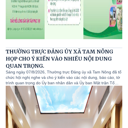
THƯỜNG TRỰC ĐẢNG ỦY XÃ TAM NÔNG
HỌP CHO Ý KIẾN VÀO NHIỀU NỘI DUNG
QUAN TRỌNG.
Sáng ngày 07/8/2026, Thường trực Đảng ủy xã Tam Nông đã tổ
chức hội nghị nghe và cho ý kiến vào các nội dung, báo cáo, tờ
trình quan trọng do Ủy ban nhân dân và Ủy ban Mặt trận Tổ
quốc xã trình. Đồng chí Quách Hải Lý - Bí thư Đảng ủy, Chủ tịch
HĐND xã chủ trì hội nghị. Tham dự hội nghị có các đồng chí
trong Thường trực Đảng ủy, đồng chí Đỗ Hùng Sơn - Phó Bí thư
Đảng ủy, Chủ tịch UBND xã; đồng chí Nguyễn Tuấn Ngọc - Phó
Bí thư Thường trực Đảng ủy; các đồng chí trong BTV Đảng ủy;
lãnh đạo UBND; Chủ tịch UBMTTQ; các tổ chức chính trị xã hội;
Trưởng các phòng, ban, đơn vị chuyên môn trên địa bàn.