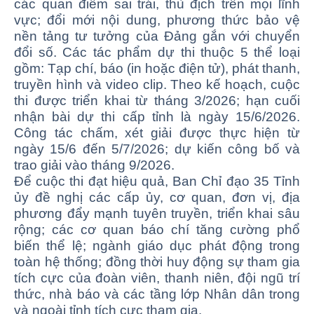
các quan điểm sai trái, thù địch trên mọi lĩnh
vực; đổi mới nội dung, phương thức bảo vệ
nền tảng tư tưởng của Đảng gắn với chuyển
đổi số. Các tác phẩm dự thi thuộc 5 thể loại
gồm: Tạp chí, báo (in hoặc điện tử), phát thanh,
truyền hình và video clip. Theo kế hoạch, cuộc
thi được triển khai từ tháng 3/2026; hạn cuối
nhận bài dự thi cấp tỉnh là ngày 15/6/2026.
Công tác chấm, xét giải được thực hiện từ
ngày 15/6 đến 5/7/2026; dự kiến công bố và
trao giải vào tháng 9/2026.
Để cuộc thi đạt hiệu quả, Ban Chỉ đạo 35 Tỉnh
ủy đề nghị các cấp ủy, cơ quan, đơn vị, địa
phương đẩy mạnh tuyên truyền, triển khai sâu
rộng; các cơ quan báo chí tăng cường phổ
biến thể lệ; ngành giáo dục phát động trong
toàn hệ thống; đồng thời huy động sự tham gia
tích cực của đoàn viên, thanh niên, đội ngũ trí
thức, nhà báo và các tầng lớp Nhân dân trong
và ngoài tỉnh tích cực tham gia.