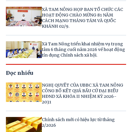
XÃ TAM NÔNG HỌP BAN TỔ CHỨC CÁC
HOẠT ĐỘNG CHÀO MỪNG 81 NĂM
CÁCH MẠNG THÁNG TÁM VÀ QUỐC
KHÁNH 02/9.
Xã Tam Nông triển khai nhiệm vụ trọng
tâm 6 tháng cuối năm 2026 về hoạt động
tín dụng Chính sách xã hội.
Đọc nhiều
NGHỊ QUYẾT CỦA UBBC XÃ TAM NÔNG
CÔNG BỐ KẾT QUẢ BẦU CỬ ĐẠI BIỂU
HĐND XÃ KHÓA II NHIỆM KỲ 2026-
2031
Chính sách mới có hiệu lực từ tháng
2/2026