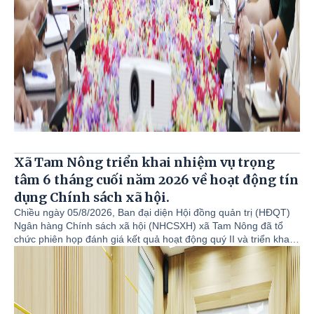
Xã Tam Nông triển khai nhiệm vụ trọng
tâm 6 tháng cuối năm 2026 về hoạt động tín
dụng Chính sách xã hội.
Chiều ngày 05/8/2026, Ban đại diện Hội đồng quản trị (HĐQT)
Ngân hàng Chính sách xã hội (NHCSXH) xã Tam Nông đã tổ
chức phiên họp đánh giá kết quả hoạt động quý II và triển khai
phương hướng, nhiệm vụ trọng tâm quý III cũng như 6 tháng
cuối năm 2026. Đồng chí Đỗ Hùng Sơn - Phó Bí thư Đảng ủy,
Chủ tịch UBND xã, Trưởng Ban đại diện HĐQT NHCSXH xã Tam
Nông chủ trì hội nghị. Cùng dự hội nghị có đồng chí Nguyễn
Khắc Long - UVBTV, Chủ tịch UBMTTQ Việt Nam xã Tam Nông;