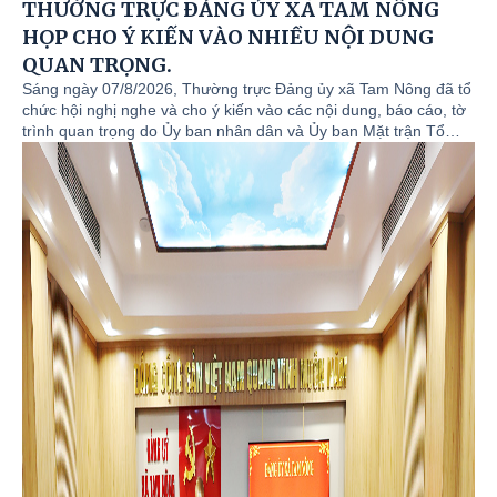
THƯỜNG TRỰC ĐẢNG ỦY XÃ TAM NÔNG
HỌP CHO Ý KIẾN VÀO NHIỀU NỘI DUNG
QUAN TRỌNG.
Sáng ngày 07/8/2026, Thường trực Đảng ủy xã Tam Nông đã tổ
chức hội nghị nghe và cho ý kiến vào các nội dung, báo cáo, tờ
trình quan trọng do Ủy ban nhân dân và Ủy ban Mặt trận Tổ
quốc xã trình. Đồng chí Quách Hải Lý - Bí thư Đảng ủy, Chủ tịch
HĐND xã chủ trì hội nghị. Tham dự hội nghị có các đồng chí
trong Thường trực Đảng ủy, đồng chí Đỗ Hùng Sơn - Phó Bí thư
Đảng ủy, Chủ tịch UBND xã; đồng chí Nguyễn Tuấn Ngọc - Phó
Bí thư Thường trực Đảng ủy; các đồng chí trong BTV Đảng ủy;
lãnh đạo UBND; Chủ tịch UBMTTQ; các tổ chức chính trị xã hội;
Trưởng các phòng, ban, đơn vị chuyên môn trên địa bàn.