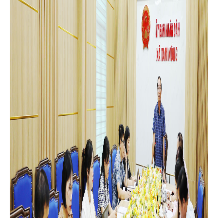
đồng chí Cao Thị Thu Phương - UVBTV, Phó Chủ tịch UBND xã;
đồng chí Hoàng Văn Dũng - Bí thư Đảng ủy, Giám đốc Phòng
Giao dịch Ngân hàng CSXH Tam Nông; lãnh đạo Văn phòng
HĐND & UBND xã; các thành viên Ban đại diện HĐQT NHCSXH
xã; Trưởng các tổ chính trị - xã hội nhận ủy thác gồm: Hội Cựu
chiến binh, Hội Phụ nữ, Hội Nông dân, Đoàn Thanh niên cùng
lãnh đạo, cán bộ chuyên trách Phòng giao dịch NHCSXH Tam
Nông.