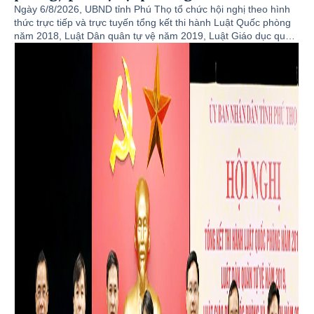
Ngày 6/8/2026, UBND tỉnh Phú Thọ tổ chức hội nghị theo hình
thức trực tiếp và trực tuyến tổng kết thi hành Luật Quốc phòng
năm 2018, Luật Dân quân tự vệ năm 2019, Luật Giáo dục quốc
phòng - an ninh năm 2013. Hội nghị được tổ chức theo hình
thức trực tiếp kết hợp trực tuyến từ điểm cầu UBND tỉnh đến
148 điểm cầu xã, phường. Đồng chí Nguyễn Khắc Hiếu - Tỉnh
ủy viên, Phó Chủ tịch UBND tỉnh dự và chỉ đạo hội nghị. Tham
dự hội nghị tại điểm cầu xã Tam Nông có đồng chí Nguyễn Tuấn
Ngọc - Phó Bí thư Thường trực Đảng ủy; các đồng chí lãnh đạo
Ủy ban nhân dân xã. Chủ tịch, các Phó Chủ tịch Ủy ban Mặt
trận Tổ quốc Việt Nam xã. Trưởng Công an xã. Lãnh đạo, cán
bộ Ban chỉ huy Quân sự xã. Đại diện lãnh đạo các phòng
chuyên môn thuộc UBND xã.