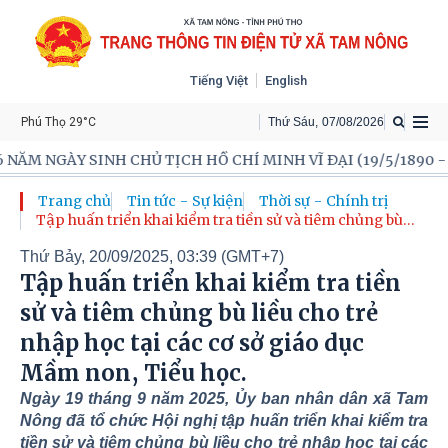
Tiếng Việt
English
Phú Thọ 29°C
Thứ Sáu
,
07
/
08
/
2026
CH HỒ CHÍ MINH VĨ ĐẠI (19/5/1890 - 19/5/2026)
XÃ TA
Trang chủ
Tin tức - Sự kiện
Thời sự - Chính trị
Tập huấn triển khai kiểm tra tiền sử và tiêm chủng bù
liều cho trẻ nhập học tại các cơ sở giáo dục Mầm non,
Thứ Bảy, 20/09/2025, 03:39 (GMT+7)
Tiểu học.
Tập huấn triển khai kiểm tra tiền
sử và tiêm chủng bù liều cho trẻ
nhập học tại các cơ sở giáo dục
Mầm non, Tiểu học.
Ngày 19 tháng 9 năm 2025, Ủy ban nhân dân xã Tam
Nông đã tổ chức Hội nghị tập huấn triển khai kiểm tra
tiền sử và tiêm chủng bù liều cho trẻ nhập học tại các