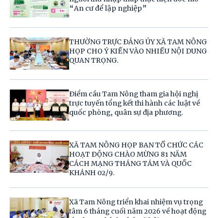
“An cư để lập nghiệp”
THƯỜNG TRỰC ĐẢNG ỦY XÃ TAM NÔNG
HỌP CHO Ý KIẾN VÀO NHIỀU NỘI DUNG
QUAN TRỌNG.
Điểm cầu Tam Nông tham gia hội nghị
trực tuyến tổng kết thi hành các luật về
quốc phòng, quân sự địa phương.
XÃ TAM NÔNG HỌP BAN TỔ CHỨC CÁC
HOẠT ĐỘNG CHÀO MỪNG 81 NĂM
CÁCH MẠNG THÁNG TÁM VÀ QUỐC
KHÁNH 02/9.
Xã Tam Nông triển khai nhiệm vụ trọng
tâm 6 tháng cuối năm 2026 về hoạt động