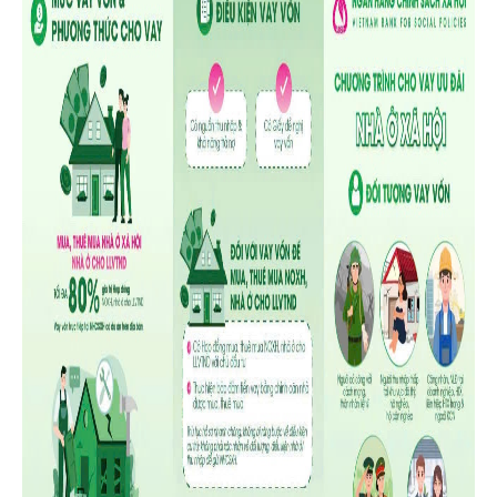
chương trình cho vay nhà ở xã hội đến nay, Phòng giao dịch
NHCSXH Tam Nông đã giải quyết cho nhiều khách hàng thuộc
đối tượng vay vốn được tiếp cận với nguồn vốn ưu đãi và đã có
nhà để ở, từ đó yên tâm công tác, lao động, góp phần phát triển
nguồn nhân lực phục vụ cho sự nghiệp công nghiệp hóa, hiện
đại hóa đất nước.