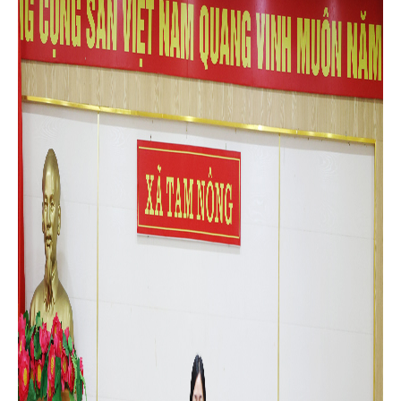
tịch UBND xã Tam Nông chủ trì hội nghị. Cùng tham dự buổi
họp có đồng chí Nguyễn Khắc Long - UVBTV, Chủ tịch
UBMTTQ Việt Nam xã Tam Nông, cùng các đồng chí là thành
viên Ban Tổ chức; lãnh đạo Mặt trận Tổ quốc xã đồng thời là
Trưởng các tổ chức chính trị - xã hội (Hội Nông dân, Hội Cựu
chiến binh, Hội LHPN, Đoàn Thanh niên); lãnh đạo các phòng
chuyên môn Phòng Văn hóa - Xã hội, Phòng Kinh tế, Văn phòng
HĐND & UBND, Trung tâm Dịch vụ sự nghiệp công, Công an xã,
Ban Chỉ huy Quân sự xã, Trạm Y tế xã cùng các đồng chí
Trưởng thôn trên địa bàn.