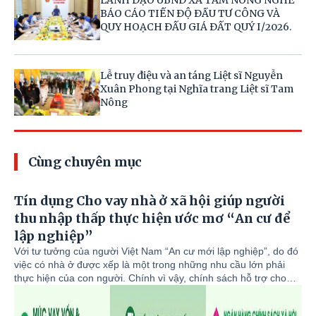
BÁO CÁO TIẾN ĐỘ ĐẦU TƯ CÔNG VÀ
QUY HOẠCH ĐẤU GIÁ ĐẤT QUÝ I/2026.
Lễ truy điệu và an táng Liệt sĩ Nguyễn
Xuân Phong tại Nghĩa trang Liệt sĩ Tam
Nông
Cùng chuyên mục
Tín dụng Cho vay nhà ở xã hội giúp người
thu nhập thấp thực hiện ước mơ “An cư để
lập nghiệp”
Với tư tưởng của người Việt Nam “An cư mới lập nghiệp”, do đó
việc có nhà ở được xếp là một trong những nhu cầu lớn phải
thực hiện của con người. Chính vì vậy, chính sách hỗ trợ cho
vay nhà ở xã hội của Ngân hàng Chính sách xã hội (NHCSXH)
có ý nghĩa to lớn và phù hợp với thực tiễn. Từ khi triển khai