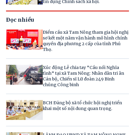
tín dụng Chính sách xã hội.
Đọc nhiều
Điểm cầu xã Tam Nông tham gia hội nghị
sơ kết một năm vận hành mô hình chính
quyền địa phương 2 cấp của tỉnh Phú
Thọ.
Xúc động Lễ chia tay "Cầu nối Nghĩa
tình" tại xã Tam Nông: Nhân dân tri ân
Cán bộ, Chiến sĩ Lữ đoàn 249 Binh
chủng Công binh
BCH Đảng bộ xã tổ chức hội nghị triển
khai một số nội dung quan trọng.
LÃNH ĐẠO UBND XÃ TAM NÔNG NGHE