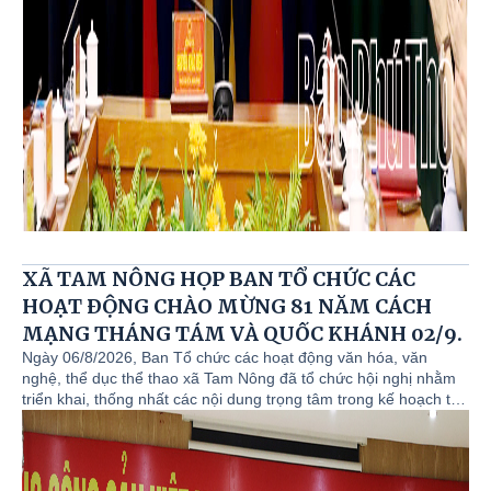
XÃ TAM NÔNG HỌP BAN TỔ CHỨC CÁC
HOẠT ĐỘNG CHÀO MỪNG 81 NĂM CÁCH
MẠNG THÁNG TÁM VÀ QUỐC KHÁNH 02/9.
Ngày 06/8/2026, Ban Tổ chức các hoạt động văn hóa, văn
nghệ, thể dục thể thao xã Tam Nông đã tổ chức hội nghị nhằm
triển khai, thống nhất các nội dung trọng tâm trong kế hoạch tổ
chức chuỗi hoạt động chào mừng kỷ niệm 81 năm Cách mạng
Tháng Tám thành công (19/8/1945 - 19/8/2026) và Quốc khánh
nước Cộng hòa xã hội chủ nghĩa Việt Nam (02/9/1945 -
02/9/2026). Đồng chí Cao Thị Thu Phương - UVBTV, Phó Chủ