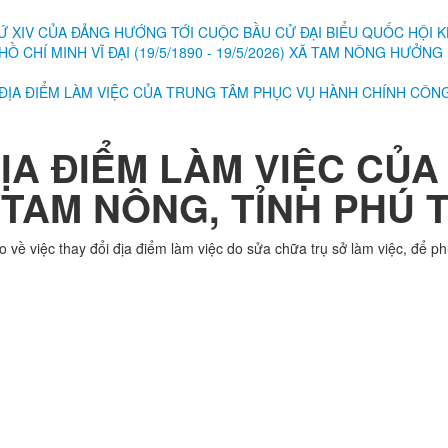
Ứ XIV CỦA ĐẢNG
HƯỚNG TỚI CUỘC BẦU CỬ ĐẠI BIỂU QUỐC HỘI KH
CHÍ MINH VĨ ĐẠI (19/5/1890 - 19/5/2026)
XÃ TAM NÔNG HƯỞNG Ứ
ỊA ĐIỂM LÀM VIỆC CỦA TRUNG TÂM PHỤC VỤ HÀNH CHÍNH CÔNG
A ĐIỂM LÀM VIỆC CỦA
TAM NÔNG, TỈNH PHÚ 
về việc thay đổi địa điểm làm việc do sửa chữa trụ sở làm việc, để p