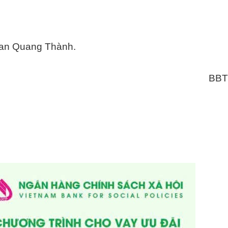
c do sửa chữa trụ sở làm việc, để phục vụ tốt hơn
Phan Quang Thành.
BBT