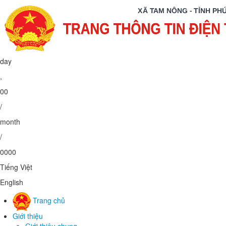
Thứ Bảy
,
08
/
08
/
2026
Tiếng Việt
English
Trang chủ
Giới thiệu