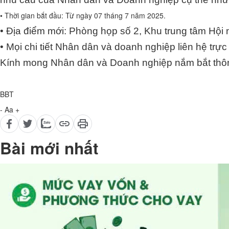
Trụ sở Trung tâm Phục vụ hành chính công xã Tam Nông
Trung tâm Phục vụ Hành chính công xã Tam Nông trân
nhu cầu của Nhân dân và Doanh nghiệp cụ thể như
• Thời gian bắt đầu: Từ ngày 07 tháng 7 năm 2025.
• Địa điểm mới: Phòng họp số 2, Khu trung tâm Hội
• Mọi chi tiết Nhân dân và doanh nghiệp liên hệ tr
Kính mong Nhân dân và Doanh nghiệp nắm bắt thông t
BBT
-
Aa
+
Bài mới nhất