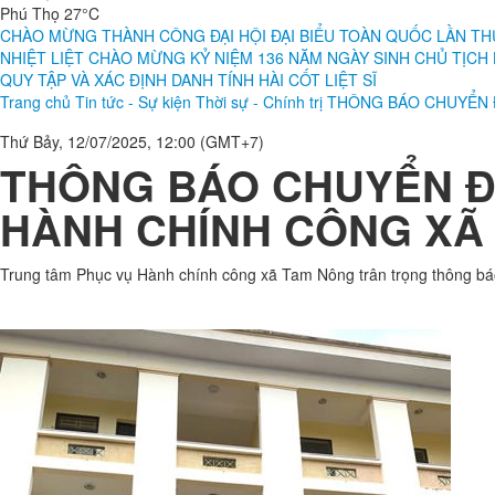
Phát thanh
Giới thiệu
Thư công vụ
Liên hệ
Phú Thọ 27°C
CHÀO MỪNG THÀNH CÔNG ĐẠI HỘI ĐẠI BIỂU TOÀN QUỐC LẦN TH
NHIỆT LIỆT CHÀO MỪNG KỶ NIỆM 136 NĂM NGÀY SINH CHỦ TỊCH HỒ 
QUY TẬP VÀ XÁC ĐỊNH DANH TÍNH HÀI CỐT LIỆT SĨ
Trang chủ
Tin tức - Sự kiện
Thời sự - Chính trị
THÔNG BÁO CHUYỂN Đ
Thứ Bảy, 12/07/2025, 12:00 (GMT+7)
THÔNG BÁO CHUYỂN ĐỊ
HÀNH CHÍNH CÔNG XÃ 
Trung tâm Phục vụ Hành chính công xã Tam Nông trân trọng thông báo 