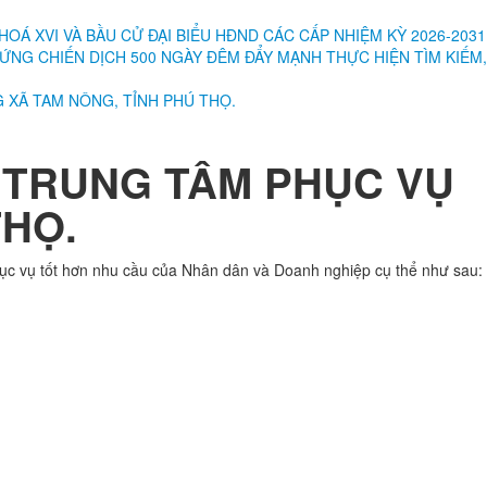
OÁ XVI VÀ BẦU CỬ ĐẠI BIỂU HĐND CÁC CẤP NHIỆM KỲ 2026-2031
NG CHIẾN DỊCH 500 NGÀY ĐÊM ĐẨY MẠNH THỰC HIỆN TÌM KIẾM,
 XÃ TAM NÔNG, TỈNH PHÚ THỌ.
 TRUNG TÂM PHỤC VỤ
THỌ.
hục vụ tốt hơn nhu cầu của Nhân dân và Doanh nghiệp cụ thể như sau: