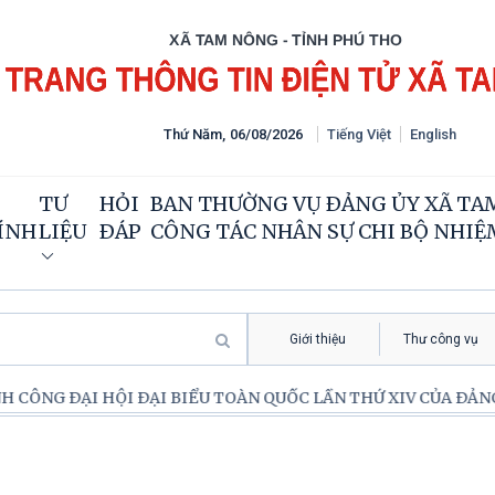
Thứ Năm
,
06
/
08
/
2026
Tiếng Việt
English
TƯ
HỎI
BAN THƯỜNG VỤ ĐẢNG ỦY XÃ TA
ÍNH
LIỆU
ĐÁP
CÔNG TÁC NHÂN SỰ CHI BỘ NHIỆM 
Giới thiệu
Thư công vụ
 ĐẠI HỘI ĐẠI BIỂU TOÀN QUỐC LẦN THỨ XIV CỦA ĐẢNG