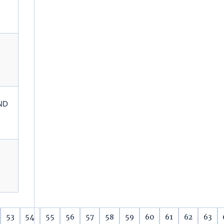
 ND
53
54
55
56
57
58
59
60
61
62
63