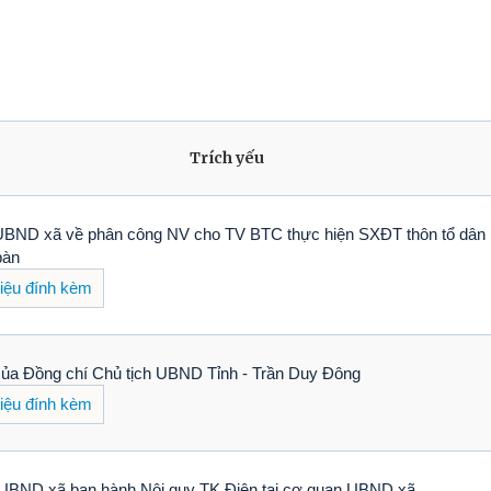
Trích yếu
UBND xã về phân công NV cho TV BTC thực hiện SXĐT thôn tổ dân
bàn
liệu đính kèm
ủa Đồng chí Chủ tịch UBND Tỉnh - Trần Duy Đông
liệu đính kèm
UBND xã ban hành Nội quy TK Điện tại cơ quan UBND xã