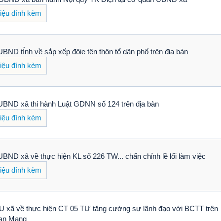
liệu đính kèm
BND tỈnh về sắp xếp đôie tên thôn tổ dân phố trên địa bàn
liệu đính kèm
BND xã thi hành Luật GDNN số 124 trên địa bàn
liệu đính kèm
BND xã về thực hiện KL số 226 TW... chấn chỉnh lề lối làm việc
liệu đính kèm
 xã về thực hiện CT 05 TƯ tăng cường sự lãnh đạo với BCTT trên
ian Mạng