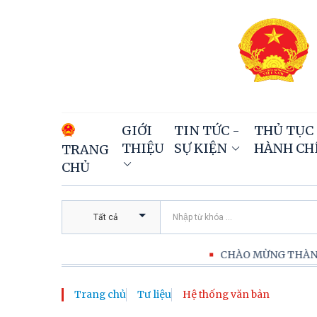
GIỚI
TIN TỨC -
THỦ TỤC
THIỆU
SỰ KIỆN
HÀNH CH
TRANG
CHỦ
Tất cả
CHÀO MỪNG THÀNH CÔNG
Trang chủ
Tư liệu
Hệ thống văn bản