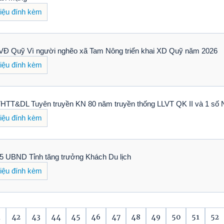
liệu đính kèm
VĐ Quỹ Vì người nghẽo xã Tam Nông triển khai XD Quỹ năm 2026
liệu đính kèm
HTT&DL Tuyên truyền KN 80 năm truyền thống LLVT QK II và 1 số
liệu đính kèm
5 UBND Tỉnh tăng trưởng Khách Du lịch
liệu đính kèm
1
42
43
44
45
46
47
48
49
50
51
52