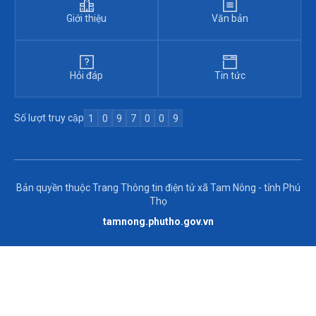
Giới thiệu
Văn bản
Hỏi đáp
Tin tức
Số lượt truy cập
1
0
9
7
0
0
9
Bản quyền thuộc Trang Thông tin điện tử xã Tam Nông - tỉnh Phú
Thọ
tamnong.phutho.gov.vn