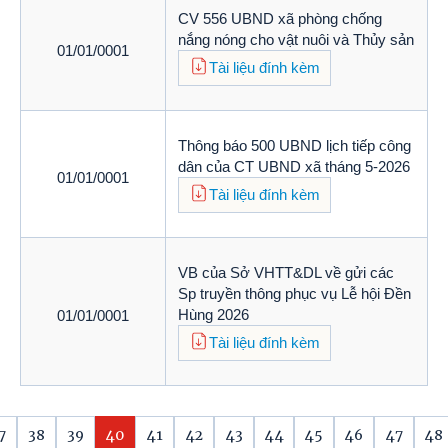
CV 556 UBND xã phòng chống
nắng nóng cho vật nuôi và Thủy sản
01/01/0001
Tài liệu đính kèm
Thông báo 500 UBND lịch tiếp công
dân của CT UBND xã tháng 5-2026
01/01/0001
Tài liệu đính kèm
VB của Sở VHTT&DL về gửi các
Sp truyền thông phục vụ Lễ hội Đền
Hùng 2026
01/01/0001
Tài liệu đính kèm
7
38
39
40
41
42
43
44
45
46
47
48