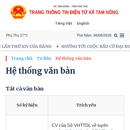
Tiếng Việt
English
Phú Thọ 27°C
Thứ Năm
,
06
/
08
/
2026
 XIV CỦA ĐẢNG
HƯỚNG TỚI CUỘC BẦU CỬ ĐẠI BIỂU QUỐC H
Trang chủ
Tư liệu
Hệ thống văn bản
Hệ thống văn bản
Tất cả văn bản
Số ký hiệu
Trích yếu
CV của Sở VHTTDL về tuyên