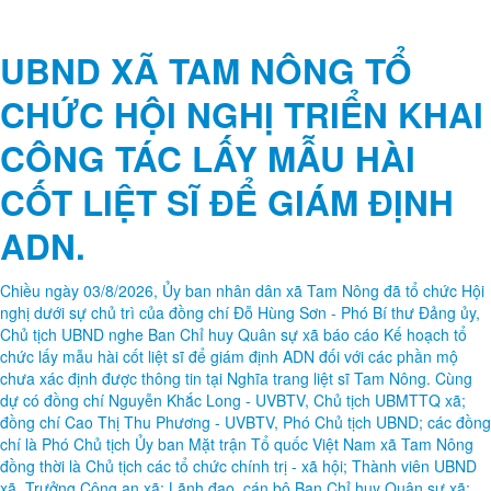
UBND XÃ TAM NÔNG TỔ
CHỨC HỘI NGHỊ TRIỂN KHAI
CÔNG TÁC LẤY MẪU HÀI
CỐT LIỆT SĨ ĐỂ GIÁM ĐỊNH
ADN.
Chiều ngày 03/8/2026, Ủy ban nhân dân xã Tam Nông đã tổ chức Hội
nghị dưới sự chủ trì của đồng chí Đỗ Hùng Sơn - Phó Bí thư Đảng ủy,
Chủ tịch UBND nghe Ban Chỉ huy Quân sự xã báo cáo Kế hoạch tổ
chức lấy mẫu hài cốt liệt sĩ để giám định ADN đối với các phần mộ
chưa xác định được thông tin tại Nghĩa trang liệt sĩ Tam Nông. Cùng
dự có đồng chí Nguyễn Khắc Long - UVBTV, Chủ tịch UBMTTQ xã;
đồng chí Cao Thị Thu Phương - UVBTV, Phó Chủ tịch UBND; các đồng
chí là Phó Chủ tịch Ủy ban Mặt trận Tổ quốc Việt Nam xã Tam Nông
đồng thời là Chủ tịch các tổ chức chính trị - xã hội; Thành viên UBND
xã, Trưởng Công an xã; Lãnh đạo, cán bộ Ban Chỉ huy Quân sự xã;