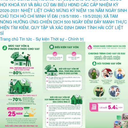
HỘI KHOÁ XVI VÀ BẦU CỬ ĐẠI BIỂU HĐND CÁC CẤP NHIỆM KỲ
2026-2031
NHIỆT LIỆT CHÀO MỪNG KỶ NIỆM 136 NĂM NGÀY SINH
CHỦ TỊCH HỒ CHÍ MINH VĨ ĐẠI (19/5/1890 - 19/5/2026)
XÃ TAM
NÔNG HƯỞNG ỨNG CHIẾN DỊCH 500 NGÀY ĐÊM ĐẨY MẠNH THỰC
HIỆN TÌM KIẾM, QUY TẬP VÀ XÁC ĐỊNH DANH TÍNH HÀI CỐT LIỆT
SĨ
Trang chủ
Tin tức - Sự kiện
Thời sự - Chính trị