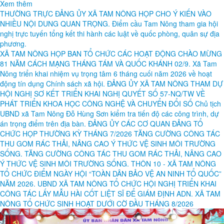
Xem thêm
THƯỜNG TRỰC ĐẢNG ỦY XÃ TAM NÔNG HỌP CHO Ý KIẾN VÀO
NHIỀU NỘI DUNG QUAN TRỌNG.
Điểm cầu Tam Nông tham gia hội
nghị trực tuyến tổng kết thi hành các luật về quốc phòng, quân sự địa
phương.
XÃ TAM NÔNG HỌP BAN TỔ CHỨC CÁC HOẠT ĐỘNG CHÀO MỪNG
81 NĂM CÁCH MẠNG THÁNG TÁM VÀ QUỐC KHÁNH 02/9.
Xã Tam
Nông triển khai nhiệm vụ trọng tâm 6 tháng cuối năm 2026 về hoạt
động tín dụng Chính sách xã hội.
ĐẢNG ỦY XÃ TAM NÔNG THAM DỰ
HỘI NGHỊ SƠ KẾT TRIỂN KHAI NGHỊ QUYẾT SỐ 57-NQ/TW VỀ
PHÁT TRIỂN KHOA HỌC CÔNG NGHỆ VÀ CHUYỂN ĐỔI SỐ
Chủ tịch
UBND xã Tam Nông Đỗ Hùng Sơn kiểm tra tiến độ các công trình, dự
án trọng điểm trên địa bàn.
ĐẢNG ỦY CÁC CƠ QUAN ĐẢNG TỔ
CHỨC HỌP THƯỜNG KỲ THÁNG 7/2026
TĂNG CƯỜNG CÔNG TÁC
THU GOM RÁC THẢI, NÂNG CAO Ý THỨC VỆ SINH MÔI TRƯỜNG
SỐNG.
TĂNG CƯỜNG CÔNG TÁC THU GOM RÁC THẢI, NÂNG CAO
Ý THỨC VỆ SINH MÔI TRƯỜNG SỐNG.
THÔN 10 - XÃ TAM NÔNG
TỔ CHỨC ĐIỂM NGÀY HỘI “TOÀN DÂN BẢO VỆ AN NINH TỔ QUỐC”
NĂM 2026.
UBND XÃ TAM NÔNG TỔ CHỨC HỘI NGHỊ TRIỂN KHAI
CÔNG TÁC LẤY MẪU HÀI CỐT LIỆT SĨ ĐỂ GIÁM ĐỊNH ADN.
XÃ TAM
NÔNG TỔ CHỨC SINH HOẠT DƯỚI CỜ ĐẦU THÁNG 8/2026