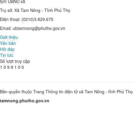
HƯỞNG ỨNG CUỘC THI