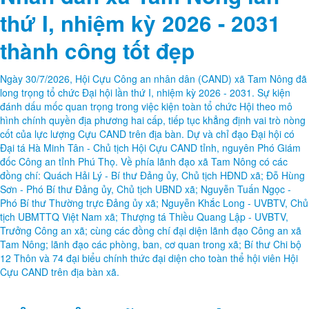
thứ I, nhiệm kỳ 2026 - 2031
thành công tốt đẹp
Ngày 30/7/2026, Hội Cựu Công an nhân dân (CAND) xã Tam Nông đã
long trọng tổ chức Đại hội lần thứ I, nhiệm kỳ 2026 - 2031. Sự kiện
đánh dấu mốc quan trọng trong việc kiện toàn tổ chức Hội theo mô
hình chính quyền địa phương hai cấp, tiếp tục khẳng định vai trò nòng
cốt của lực lượng Cựu CAND trên địa bàn. Dự và chỉ đạo Đại hội có
Đại tá Hà Minh Tân - Chủ tịch Hội Cựu CAND tỉnh, nguyên Phó Giám
đốc Công an tỉnh Phú Thọ. Về phía lãnh đạo xã Tam Nông có các
đồng chí: Quách Hải Lý - Bí thư Đảng ủy, Chủ tịch HĐND xã; Đỗ Hùng
Sơn - Phó Bí thư Đảng ủy, Chủ tịch UBND xã; Nguyễn Tuấn Ngọc -
Phó Bí thư Thường trực Đảng ủy xã; Nguyễn Khắc Long - UVBTV, Chủ
tịch UBMTTQ Việt Nam xã; Thượng tá Thiều Quang Lập - UVBTV,
Trưởng Công an xã; cùng các đồng chí đại diện lãnh đạo Công an xã
Tam Nông; lãnh đạo các phòng, ban, cơ quan trong xã; Bí thư Chi bộ
12 Thôn và 74 đại biểu chính thức đại diện cho toàn thể hội viên Hội
Cựu CAND trên địa bàn xã.