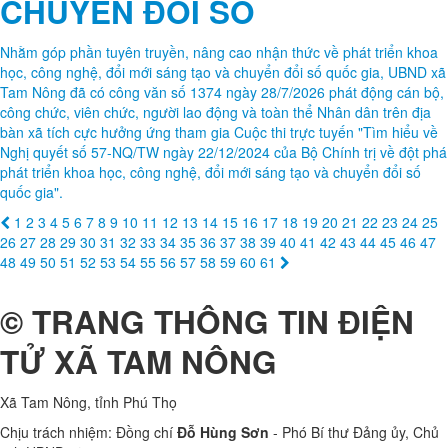
giai đoạn mới. Dự và chỉ đạo hội nghị có đồng chí Nguyễn Tuấn Ngọc
- Phó Bí thư Thường trực Đảng ủy; đồng chí Nguyễn Thị Thu Trang -
UVBTV, Phó Chủ tịch HĐND xã; đồng chí Nguyễn Khắc Long - UVBTV,
Chủ tịch UBMTTQ Việt Nam xã Tam Nông; đồng chí Cao Thị Thu
Phương - UVBTV, Phó Chủ tịch UBND xã; các đồng chí Phó Chủ tịch
UBMTTQ xã, đồng thời là chủ tịch các tổ chức Chính trị - xã hội xã;
các ông bà Ủy viên UBMTTQ xã khóa I; các ông bà Trưởng ban Công
tác Mặt trận thôn; các ông bà chủ tịch các Hội quần chúng; các ông bà
nguyên là Trưởng ban Công tác mặt trận các khu.