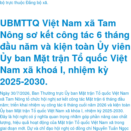
SỰ THÔN MỚI SAU SẮP XẾP
Chiều ngày 30/6/2026, BCH Đảng ủy xã Tam Nông đã tổ chức thành
công Hội nghị Ban Chấp hành Đảng bộ xã mở rộng nhằm sơ kết thực
hiện nhiệm vụ chính trị 6 tháng đầu năm, triển khai phương hướng,
nhiệm vụ 6 tháng cuối năm 2026; đồng thời công bố các Quyết định về
nhân sự cấp cơ sở sau chủ trương sắp xếp tổ chức tại các khu dân cư.
Đồng chí Quách Hải Lý - Bí thư Đảng ủy, Chủ tịch HĐND; đồng chí Đỗ
Hùng Sơn - Phó Bí thư Đảng ủy, Chủ tịch UBND; đồng chí Nguyễn
Tuấn Ngọc - Phó Bí thư Thường trực Đảng ủy xã đồng chủ trì hội nghị.
Cùng dự có đại diện Ban Tổ chức Tỉnh ủy; Ủy ban Kiểm tra Tỉnh ủy;
Ban Nội chính Tỉnh ủy; Ban Tuyên giáo và Dân vận Tỉnh ủy; Văn
phòng Tỉnh ủy; Các đồng chí Ủy viên Ban Chấp hành Đảng bộ xã; Các
đồng chí Ủy viên Ủy ban Kiểm tra Đảng ủy; Ban chi ủy các chi, đảng
bộ trực thuộc Đảng bộ xã.