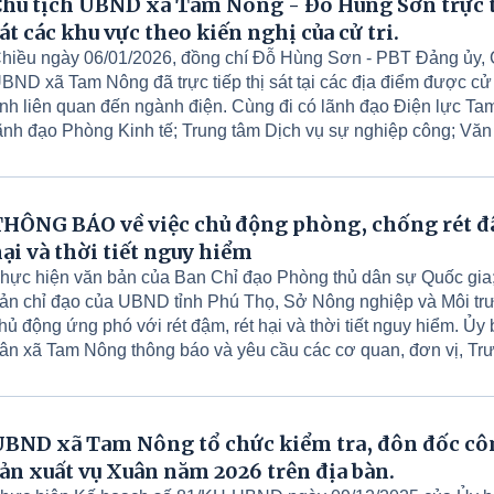
hủ tịch UBND xã Tam Nông - Đỗ Hùng Sơn trực t
át các khu vực theo kiến nghị của cử tri.
hiều ngày 06/01/2026, đồng chí Đỗ Hùng Sơn - PBT Đảng ủy, 
BND xã Tam Nông đã trực tiếp thị sát tại các địa điểm được cử 
nh liên quan đến ngành điện. Cùng đi có lãnh đạo Điện lực Ta
ãnh đạo Phòng Kinh tế; Trung tâm Dịch vụ sự nghiệp công; Vă
ĐND&UBND xã; các ông, bà Trưởng khu liên quan.
HÔNG BÁO về việc chủ động phòng, chống rét đ
ại và thời tiết nguy hiểm
hực hiện văn bản của Ban Chỉ đạo Phòng thủ dân sự Quốc gia;
ản chỉ đạo của UBND tỉnh Phú Thọ, Sở Nông nghiệp và Môi tr
hủ động ứng phó với rét đậm, rét hại và thời tiết nguy hiểm. Ủy
ân xã Tam Nông thông báo và yêu cầu các cơ quan, đơn vị, Tr
ân cư và toàn thể Nhân dân thực hiện tốt một số nội dung sau:
BND xã Tam Nông tổ chức kiểm tra, đôn đốc cô
ản xuất vụ Xuân năm 2026 trên địa bàn.