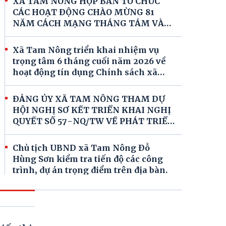
XÃ TAM NÔNG HỌP BAN TỔ CHỨC
CÁC HOẠT ĐỘNG CHÀO MỪNG 81
NĂM CÁCH MẠNG THÁNG TÁM VÀ
QUỐC KHÁNH 02/9.
Xã Tam Nông triển khai nhiệm vụ
trọng tâm 6 tháng cuối năm 2026 về
hoạt động tín dụng Chính sách xã
hội.
ĐẢNG ỦY XÃ TAM NÔNG THAM DỰ
HỘI NGHỊ SƠ KẾT TRIỂN KHAI NGHỊ
QUYẾT SỐ 57-NQ/TW VỀ PHÁT TRIỂN
KHOA HỌC CÔNG NGHỆ VÀ CHUYỂN
ĐỔI SỐ
Chủ tịch UBND xã Tam Nông Đỗ
Hùng Sơn kiểm tra tiến độ các công
trình, dự án trọng điểm trên địa bàn.
ĐẢNG ỦY CÁC CƠ QUAN ĐẢNG TỔ
CHỨC HỌP THƯỜNG KỲ THÁNG
7/2026