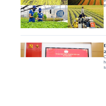
v
t
Đ
2
C
h
s