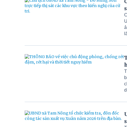
C
s
C
U
ả
l
H
T
h
T
b
c
d
d
U
s