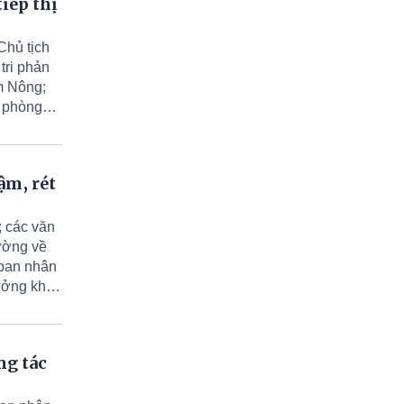
iếp thị
TĂNG CƯỜNG CÔNG TÁC THU GOM
Chủ tịch
RÁC THẢI, NÂNG CAO Ý THỨC VỆ
tri phản
SINH MÔI TRƯỜNG SỐNG.
m Nông;
n phòng
TĂNG CƯỜNG CÔNG TÁC THU GOM
RÁC THẢI, NÂNG CAO Ý THỨC VỆ
SINH MÔI TRƯỜNG SỐNG.
ậm, rét
THÔN 10 - XÃ TAM NÔNG TỔ CHỨC
 các văn
ĐIỂM NGÀY HỘI “TOÀN DÂN BẢO VỆ
ường về
AN NINH TỔ QUỐC” NĂM 2026.
 ban nhân
ưởng khu
UBND XÃ TAM NÔNG TỔ CHỨC HỘI
NGHỊ TRIỂN KHAI CÔNG TÁC LẤY
MẪU HÀI CỐT LIỆT SĨ ĐỂ GIÁM ĐỊNH
ADN.
ng tác
XÃ TAM NÔNG TỔ CHỨC SINH HOẠT