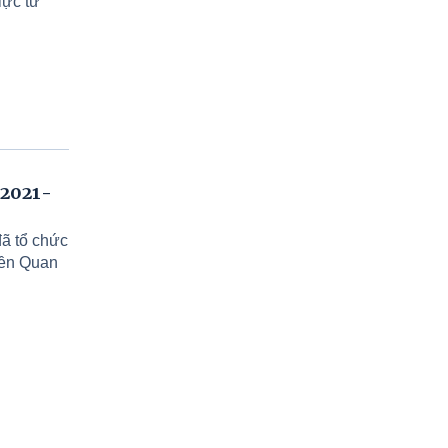
lực từ
 2021-
ã tổ chức
iền Quan