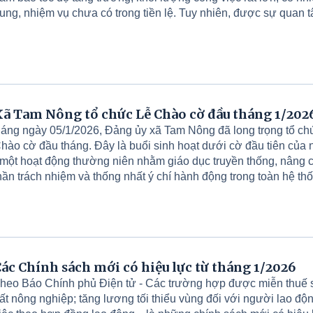
ung, nhiệm vụ chưa có trong tiền lệ. Tuy nhiên, được sự quan t
ạo, hỗ trợ kịp thời của của Tỉnh ủy, HĐND, UBND, Ủy ban MTT
ạo điều kiện giúp đỡ của các sở, ban, ngành trong tỉnh; sự chỉ 
át, quyết liệt, linh hoạt của các cấp ủy Đảng, chính quyền; sự đo
ồng lòng của Mặt trận Tổ quốc, các đoàn thể, lực lượng vũ tran
ầng lớp Nhân dân và cộng đồng doanh nghiệp đã tập trung cao
ông tác chỉ đạo, triển khai đồng bộ, quyết liệt các giải pháp thá
ã Tam Nông tổ chức Lễ Chào cờ đầu tháng 1/202
hăn cho sản xuất kinh doanh. Đảng bộ xã đã đạt được những t
áng ngày 05/1/2026, Đảng ủy xã Tam Nông đã long trọng tổ ch
ó ý nghĩa chiến lược. Ban Biên tập Trang TTĐT xã Tam Nông xi
hào cờ đầu tháng. Đây là buổi sinh hoạt dưới cờ đầu tiên của
rọng giới thiệu: 10 SỰ KIỆN VÀ KẾT QUẢ NỔI BẬT CỦA XÃ 
 một hoạt động thường niên nhằm giáo dục truyền thống, nâng c
ÔNG trong năm 2025.
hần trách nhiệm và thống nhất ý chí hành động trong toàn hệ th
rị xã. Dự buổi Lễ có đồng chí Quách Hải Lý - Bí thư Đảng ủy, Ch
ĐND xã; đồng chí Đỗ Hùng Sơn - Phó Bí thư Đảng ủy; Chủ tị
ã; Đồng chí Nguyễn Tuấn Ngọc - Phó Bí thư Thường trực Đảng
ác đồng chí trong BTV Đảng ủy; Thường trực HĐND; lãnh đạ
BMTTQ và các tổ chức chính trị - xã hội; lãnh đạo và chuyên vi
ác Chính sách mới có hiệu lực từ tháng 1/2026
hòng, ban trong toàn xã.
heo Báo Chính phủ Điện tử - Các trường hợp được miễn thuế
ất nông nghiệp; tăng lương tối thiểu vùng đối với người lao độ