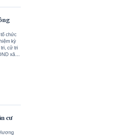
Nông
tổ chức
nhiệm kỳ
i, cử tri
HĐND xã;
 nhiệm vụ
và vận
kỳ họp.
ân cư
 Hương