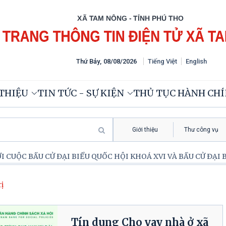
Thứ Bảy
,
08
/
08
/
2026
Tiếng Việt
English
 THIỆU
TIN TỨC - SỰ KIỆN
THỦ TỤC HÀNH CH
Giới thiệu
Thư công vụ
 CỬ ĐẠI BIỂU QUỐC HỘI KHOÁ XVI VÀ BẦU CỬ ĐẠI BIỂU HĐND
rị
Tín dụng Cho vay nhà ở xã