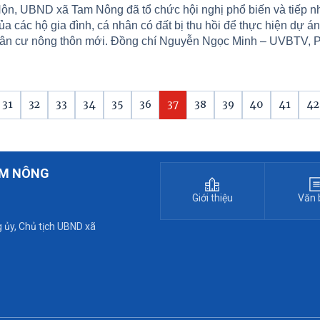
ộn, UBND xã Tam Nông đã tổ chức hội nghị phổ biến và tiếp n
ủa các hộ gia đình, cá nhân có đất bị thu hồi để thực hiện dự á
ân cư nông thôn mới. Đồng chí Nguyễn Ngọc Minh – UVBTV, 
ịch UBND xã Tam Nông chủ trì hội nghị. Cùng dự có UBMTTQ 
ông và các phòng, ban chuyên môn như: Phòng Kinh tế, Văn 
ĐND&UBND, Trung tâm dịch vụ sự nghiệp công, Hội CCB xã.
à Tổ bồi thường, giải phóng mặt bằng thuộc Chi nhánh Trung t
31
32
33
34
35
36
37
38
39
40
41
42
riển quỹ đất khu vực Tam Nông, Bí thư Chi bộ và Trưởng khu d
2 cùng các hộ gia đình, cá nhân có diện tích đất bị thu hồi.
AM NÔNG
Giới thiệu
Văn 
 ủy, Chủ tịch UBND xã