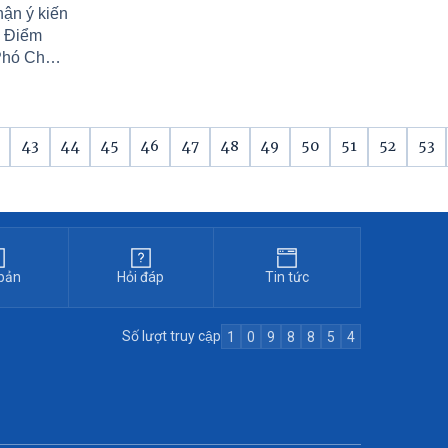
hận ý kiến
n Điểm
Phó Chủ
xã Tam
phòng
 Giám đốc
âm Phát
43
44
45
46
47
48
49
50
51
52
53
ân cư số
bản
Hỏi đáp
Tin tức
Số lượt truy cập
1
0
9
8
8
5
4