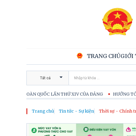
TRANG CHỦ
GIỚI
Tất cả
TOÀN QUỐC LẦN THỨ XIV CỦA ĐẢNG
HƯỚNG TỚI CUỘC BẦU
Trang chủ
Tin tức - Sự kiện
Thời sự - Chính t