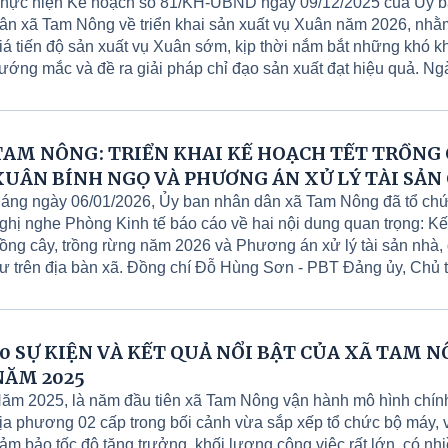
hực hiện Kế hoạch số 81/KH-UBND ngày 09/12/2025 của Ủy 
ân xã Tam Nông về triển khai sản xuất vụ Xuân năm 2026, nh
iá tiến độ sản xuất vụ Xuân sớm, kịp thời nắm bắt những khó k
ướng mắc và đề ra giải pháp chỉ đạo sản xuất đạt hiệu quả. Ng
5/01/2026, Đồng chí Nguyễn Ngọc Minh - UVBTV, Phó Chủ tị
ã làm trưởng đoàn đã kiểm tra thực tế tiến độ sản xuất vụ Xuân
ăm 2026 tại các xứ đồng (Hương Nộn, Hưng Hóa, Dân Quyền)
TAM NÔNG: TRIỂN KHAI KẾ HOẠCH TẾT TRỒNG 
ông. Cùng đi có các đồng chí đại diện lãnh đạo Hội Nông dân x
XUÂN BÍNH NGỌ VÀ PHƯƠNG ÁN XỬ LÝ TÀI SẢN
ạo Xí nghiệp Thủy nông Tam Nông; đại diện Phòng Kinh tế; Tr
ịch vụ sự nghiệp công và Trưởng các khu dân cư liên quan.
DÔI DƯ
áng ngày 06/01/2026, Ủy ban nhân dân xã Tam Nông đã tổ chứ
ghị nghe Phòng Kinh tế báo cáo về hai nội dung quan trọng: K
rồng cây, trồng rừng năm 2026 và Phương án xử lý tài sản nhà, 
ư trên địa bàn xã. Đồng chí Đỗ Hùng Sơn - PBT Đảng ủy, Chủ t
BND xã chủ trì hội nghị. Cùng dự có các Phó Chủ tịch UBND 
n xã; BCH Quân sự xã; Phòng Kinh tế; Phòng Văn hóa – xã hội
ốc Trung tâm Phục vụ hành chính công; Giám đốc Trung tâm Dị
10 SỰ KIỆN VÀ KẾT QUẢ NỔI BẬT CỦA XÃ TAM 
ghiệp công; Văn phòng HĐND&UBND xã.
NĂM 2025
ăm 2025, là năm đầu tiên xã Tam Nông vận hành mô hình chín
ịa phương 02 cấp trong bối cảnh vừa sắp xếp tổ chức bộ máy, 
ảm bảo tốc độ tăng trưởng, khối lượng công việc rất lớn, có nhi