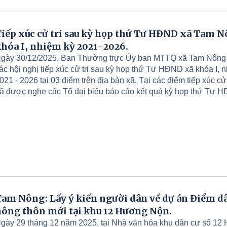
iếp xúc cử tri sau kỳ họp thứ Tư HĐND xã Tam 
hóa I, nhiệm kỳ 2021-2026.
gày 30/12/2025, Ban Thường trực Ủy ban MTTQ xã Tam Nông 
ác hội nghị tiếp xúc cử tri sau kỳ họp thứ Tư HĐND xã khóa I, 
021 - 2026 tại 03 điểm trên địa bàn xã. Tại các điểm tiếp xúc cử tr
ã được nghe các Tổ đại biểu báo cáo kết quả kỳ họp thứ Tư 
ình hình phát triển kinh tế - xã hội năm 2025 và phương hướng,
ăm 2026. Đồng thời, các tổ đại biểu đã phổ biến, tuyên truyền 
ộng Nhân dân thực hiện các Nghị quyết đã được thông qua tại 
am Nông: Lấy ý kiến người dân về dự án Điểm d
ông thôn mới tại khu 12 Hương Nộn.
gày 29 tháng 12 năm 2025, tại Nhà văn hóa khu dân cư số 12