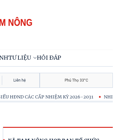
ÍNH
TƯ LIỆU
HỎI ĐÁP
Liên hệ
Phú Thọ 33°C
 CÁC CẤP NHIỆM KỲ 2026-2031
NHIỆT LIỆT CHÀO MỪNG KỶ