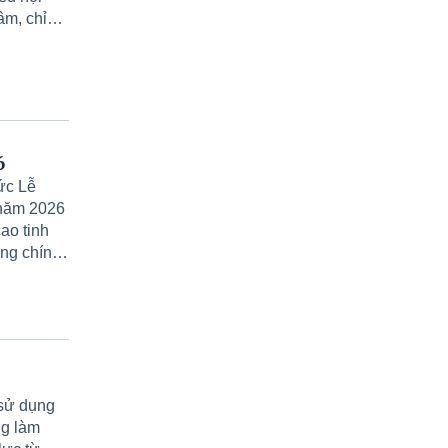
âm, chỉ
Q tỉnh, sự
đạo sâu
àn kết,
g, các
 độ cho
o gỡ khó
6
hành tựu
ức Lễ
n trân
 năm 2026
TAM
ao tinh
ống chính
ủ tịch
ch UBND
 ủy xã;
o UBND;
ên các
 sử dụng
ng làm