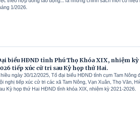
iệc theo hợp đồng lao động... là những chính sách mới có hiệu 
háng 1/2026.
ại biểu HĐND tỉnh Phú Thọ Khóa XIX, nhiệm kỳ
026 tiếp xúc cử tri sau Kỳ họp thứ Hai.
hiều ngày 30/12/2025, Tổ đại biểu HĐND tỉnh cụm Tam Nông đ
ội nghị tiếp xúc cử tri các xã Tam Nông, Vạn Xuân, Thọ Văn, H
au Kỳ họp thứ Hai HĐND tỉnh khóa XIX, nhiệm kỳ 2021-2026.