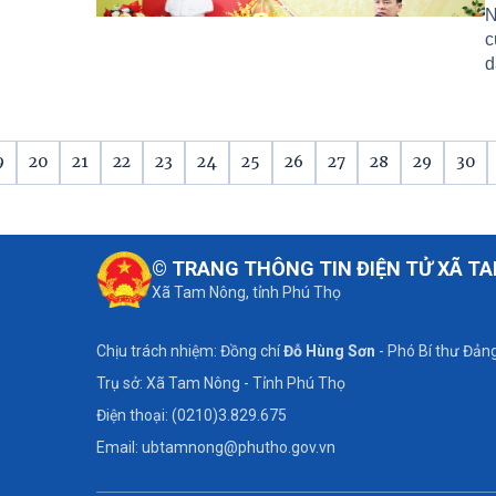
N
c
d
t
N
H
v
9
20
21
22
23
24
25
26
27
28
29
30
t
1
© TRANG THÔNG TIN ĐIỆN TỬ XÃ T
Xã Tam Nông, tỉnh Phú Thọ
Chịu trách nhiệm: Đồng chí
Đỗ Hùng Sơn
- Phó Bí thư Đảng
Trụ sở: Xã Tam Nông - Tỉnh Phú Thọ
Điện thoại: (0210)3.829.675
Email: ubtamnong@phutho.gov.vn