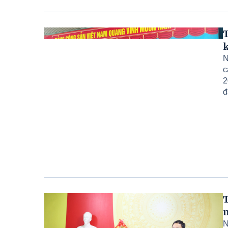
T
k
N
c
2
đ
t
n
đ
T
n
N