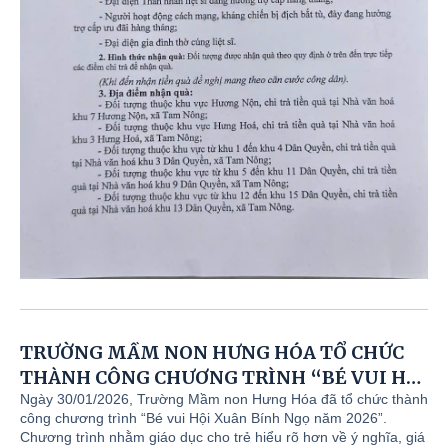
TRƯỜNG MẦM NON HƯNG HÓA TỔ CHỨC
THÀNH CÔNG CHƯƠNG TRÌNH “BÉ VUI HỘI
XUÂN BÍNH NGỌ NĂM 2026”
Ngày 30/01/2026, Trường Mầm non Hưng Hóa đã tổ chức thành
công chương trình “Bé vui Hội Xuân Bính Ngọ năm 2026”.
Chương trình nhằm giáo dục cho trẻ hiểu rõ hơn về ý nghĩa, giá