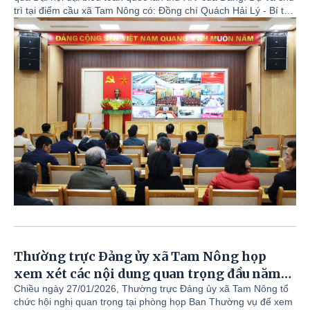
trì tại điểm cầu xã Tam Nông có: Đồng chí Quách Hải Lý - Bí thư
Đảng ủy, Chủ tịch HĐND xã. Cùng dự có đồng chí Đỗ Hùng Sơn
- Phó Bí thư Đảng ủy, Chủ tịch UBND xã; đồng chí Nguyễn Tuấn
Ngọc - Phó Bí thư Thường trực Đảng ủy. Cùng các đồng chí
trong Ban Chấp hành, Ban Thường vụ Đảng ủy và lãnh đạo các
cơ quan, đơn vị trên địa bàn.
Thường trực Đảng ủy xã Tam Nông họp
xem xét các nội dung quan trọng đầu năm
2026
Chiều ngày 27/01/2026, Thường trực Đảng ủy xã Tam Nông tổ
chức hội nghị quan trọng tại phòng họp Ban Thường vụ để xem