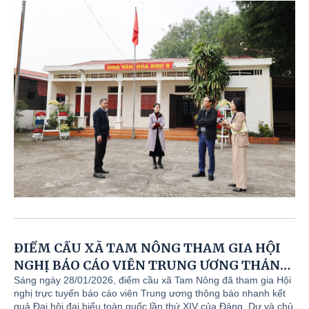
đồng chí Nguyễn Thị Thu Trang - Ủy viên BTV Đảng ủy, Phó
Chủ tịch HĐND xã; lãnh đạo phòng Văn hóa - Xã hội và lãnh
đạo Trung tâm Dịch vụ sự nghiệp công.
ĐIỂM CẦU XÃ TAM NÔNG THAM GIA HỘI
NGHỊ BÁO CÁO VIÊN TRUNG ƯƠNG THÁNG
01/2026.
Sáng ngày 28/01/2026, điểm cầu xã Tam Nông đã tham gia Hội
nghị trực tuyến báo cáo viên Trung ương thông báo nhanh kết
quả Đại hội đại biểu toàn quốc lần thứ XIV của Đảng. Dự và chủ