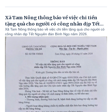
THÔN 10 - XÃ TAM NÔNG TỔ CHỨC ĐIỂM NGÀY HỘI
“TOÀN DÂN BẢO VỆ AN NINH TỔ QUỐC” NĂM 2026.
Xã Tam Nông thông báo về việc chi tiền
UBND XÃ TAM NÔNG TỔ CHỨC HỘI NGHỊ TRIỂN
tặng quà cho người có công nhân dịp Tết
KHAI CÔNG TÁC LẤY MẪU HÀI CỐT LIỆT SĨ ĐỂ GIÁM
Nguyên đán Bính Ngọ năm 2026.
Xã Tam Nông thông báo về việc chi tiền tặng quà cho người có
ĐỊNH ADN.
công nhân dịp Tết Nguyên đán Bính Ngọ năm 2026.
XÃ TAM NÔNG TỔ CHỨC SINH HOẠT DƯỚI CỜ ĐẦU
THÁNG 8/2026