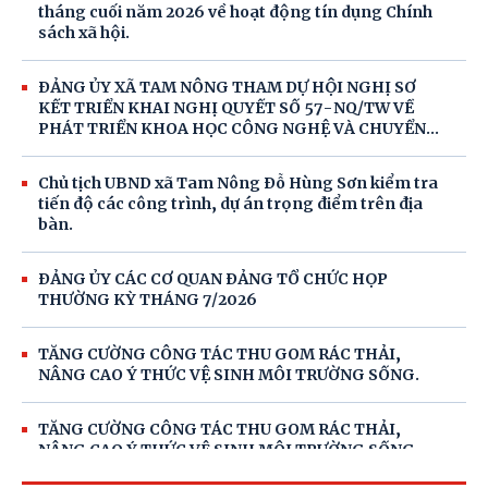
tháng cuối năm 2026 về hoạt động tín dụng Chính
sách xã hội.
ĐẢNG ỦY XÃ TAM NÔNG THAM DỰ HỘI NGHỊ SƠ
KẾT TRIỂN KHAI NGHỊ QUYẾT SỐ 57-NQ/TW VỀ
PHÁT TRIỂN KHOA HỌC CÔNG NGHỆ VÀ CHUYỂN
ĐỔI SỐ
Chủ tịch UBND xã Tam Nông Đỗ Hùng Sơn kiểm tra
tiến độ các công trình, dự án trọng điểm trên địa
bàn.
ĐẢNG ỦY CÁC CƠ QUAN ĐẢNG TỔ CHỨC HỌP
THƯỜNG KỲ THÁNG 7/2026
TĂNG CƯỜNG CÔNG TÁC THU GOM RÁC THẢI,
NÂNG CAO Ý THỨC VỆ SINH MÔI TRƯỜNG SỐNG.
TĂNG CƯỜNG CÔNG TÁC THU GOM RÁC THẢI,
NÂNG CAO Ý THỨC VỆ SINH MÔI TRƯỜNG SỐNG.