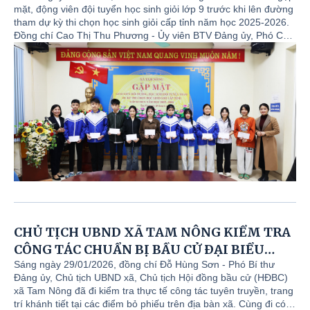
mặt, động viên đội tuyển học sinh giỏi lớp 9 trước khi lên đường
tham dự kỳ thi chọn học sinh giỏi cấp tỉnh năm học 2025-2026.
Đồng chí Cao Thị Thu Phương - Ủy viên BTV Đảng ủy, Phó Chủ
tịch UBND xã chủ trì hội nghị. Cùng dự có đồng chí Lê Thị
Thanh Tâm - ĐUV, Trưởng phòng Văn hóa - Xã hội xã; các thầy
giáo, cô giáo tham gia bồi dưỡng đội tuyển và 21 em học sinh
trong đội tuyển.
CHỦ TỊCH UBND XÃ TAM NÔNG KIỂM TRA
CÔNG TÁC CHUẨN BỊ BẦU CỬ ĐẠI BIỂU
QUỐC HỘI VÀ HĐND CÁC CẤP
Sáng ngày 29/01/2026, đồng chí Đỗ Hùng Sơn - Phó Bí thư
Đảng ủy, Chủ tịch UBND xã, Chủ tịch Hội đồng bầu cử (HĐBC)
xã Tam Nông đã đi kiểm tra thực tế công tác tuyên truyền, trang
trí khánh tiết tại các điểm bỏ phiếu trên địa bàn xã. Cùng đi có