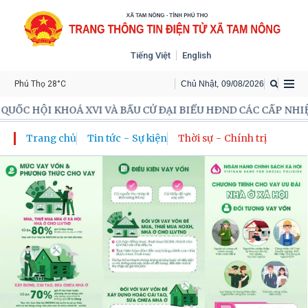
Tiếng Việt
English
Phú Thọ 28°C
Chủ Nhật
,
09
/
08
/
2026
VI VÀ BẦU CỬ ĐẠI BIỂU HĐND CÁC CẤP NHIỆM KỲ 2026-2031
Trang chủ
Tin tức - Sự kiện
Thời sự - Chính trị