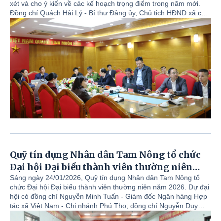
xét và cho ý kiến về các kế hoạch trọng điểm trong năm mới.
Đồng chí Quách Hải Lý - Bí thư Đảng ủy, Chủ tịch HĐND xã chủ
trì hội nghị. Hội nghị tập trung vào công tác xây dựng nông thôn
mới, an sinh xã hội và các hoạt động kỷ niệm lớn của thanh
niên.
Quỹ tín dụng Nhân dân Tam Nông tổ chức
Đại hội Đại biểu thành viên thường niên
năm 2026
Sáng ngày 24/01/2026, Quỹ tín dụng Nhân dân Tam Nông tổ
chức Đại hội Đại biểu thành viên thường niên năm 2026. Dự đại
hội có đồng chí Nguyễn Minh Tuấn - Giám đốc Ngân hàng Hợp
tác xã Việt Nam - Chi nhánh Phú Thọ; đồng chí Nguyễn Duy
Toàn - Phó Giám đốc Ngân hàng Hợp tác xã Việt Nam - Chi