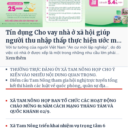
Tín dụng Cho vay nhà ở xã hội giúp
người thu nhập thấp thực hiện ước mơ
“An cư để lập nghiệp”
Với tư tưởng của người Việt Nam “An cư mới lập nghiệp”, do đó
việc có nhà ở được xếp là một trong những nhu cầu lớn phải
Xem thêm
thực hiện của con người. Chính vì vậy, chính sách hỗ trợ cho
vay nhà ở xã hội của Ngân hàng Chính sách xã hội (NHCSXH)
có ý nghĩa to lớn và phù hợp với thực tiễn. Từ khi triển khai
THƯỜNG TRỰC ĐẢNG ỦY XÃ TAM NÔNG HỌP CHO Ý
chương trình cho vay nhà ở xã hội đến nay, Phòng giao dịch
KIẾN VÀO NHIỀU NỘI DUNG QUAN TRỌNG.
NHCSXH Tam Nông đã giải quyết cho nhiều khách hàng thuộc
Điểm cầu Tam Nông tham gia hội nghị trực tuyến tổng
đối tượng vay vốn được tiếp cận với nguồn vốn ưu đãi và đã có
kết thi hành các luật về quốc phòng, quân sự địa
nhà để ở, từ đó yên tâm công tác, lao động, góp phần phát triển
phương.
nguồn nhân lực phục vụ cho sự nghiệp công nghiệp hóa, hiện
XÃ TAM NÔNG HỌP BAN TỔ CHỨC CÁC HOẠT ĐỘNG
đại hóa đất nước.
CHÀO MỪNG 81 NĂM CÁCH MẠNG THÁNG TÁM VÀ
QUỐC KHÁNH 02/9.
Xã Tam Nông triển khai nhiệm vụ trọng tâm 6