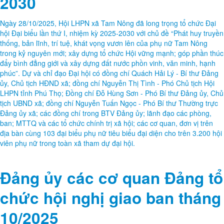
2030
Ngày 28/10/2025, Hội LHPN xã Tam Nông đã long trọng tổ chức Đại
hội Đại biểu lần thứ I, nhiệm kỳ 2025-2030 với chủ đề “Phát huy truyền
thống, bản lĩnh, trí tuệ, khát vọng vươn lên của phụ nữ Tam Nông
trong kỷ nguyên mới; xây dựng tổ chức Hội vững mạnh; góp phần thúc
đẩy bình đẳng giới và xây dựng đất nước phồn vinh, văn minh, hạnh
phúc”. Dự và chỉ đạo Đại hội có đồng chí Quách Hải Lý - Bí thư Đảng
ủy, Chủ tịch HĐND xã; đồng chí Nguyễn Thị Tình - Phó Chủ tịch Hội
LHPN tỉnh Phú Thọ; Đồng chí Đỗ Hùng Sơn - Phó Bí thư Đảng ủy, Chủ
tịch UBND xã; đồng chí Nguyễn Tuấn Ngọc - Phó Bí thư Thường trực
Đảng ủy xã; các đồng chí trong BTV Đảng ủy; lãnh đạo các phòng,
ban; MTTQ và các tổ chức chính trị xã hội; các cơ quan, đơn vị trên
địa bàn cùng 103 đại biểu phụ nữ tiêu biểu đại diện cho trên 3.200 hội
viên phụ nữ trong toàn xã tham dự đại hội.
Đảng ủy các cơ quan Đảng tổ
chức hội nghị giao ban tháng
10/2025