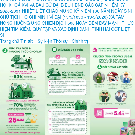
HỘI KHOÁ XVI VÀ BẦU CỬ ĐẠI BIỂU HĐND CÁC CẤP NHIỆM KỲ
2026-2031
NHIỆT LIỆT CHÀO MỪNG KỶ NIỆM 136 NĂM NGÀY SINH
CHỦ TỊCH HỒ CHÍ MINH VĨ ĐẠI (19/5/1890 - 19/5/2026)
XÃ TAM
NÔNG HƯỞNG ỨNG CHIẾN DỊCH 500 NGÀY ĐÊM ĐẨY MẠNH THỰC
HIỆN TÌM KIẾM, QUY TẬP VÀ XÁC ĐỊNH DANH TÍNH HÀI CỐT LIỆT
SĨ
Trang chủ
Tin tức - Sự kiện
Thời sự - Chính trị