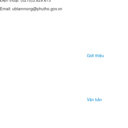
Điện thoại: (0210)3.829.675
Email: ubtamnong@phutho.gov.vn
Giới thiệu
Văn bản