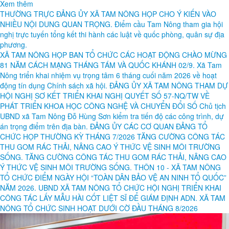
Xem thêm
THƯỜNG TRỰC ĐẢNG ỦY XÃ TAM NÔNG HỌP CHO Ý KIẾN VÀO
NHIỀU NỘI DUNG QUAN TRỌNG.
Điểm cầu Tam Nông tham gia hội
nghị trực tuyến tổng kết thi hành các luật về quốc phòng, quân sự địa
phương.
XÃ TAM NÔNG HỌP BAN TỔ CHỨC CÁC HOẠT ĐỘNG CHÀO MỪNG
81 NĂM CÁCH MẠNG THÁNG TÁM VÀ QUỐC KHÁNH 02/9.
Xã Tam
Nông triển khai nhiệm vụ trọng tâm 6 tháng cuối năm 2026 về hoạt
động tín dụng Chính sách xã hội.
ĐẢNG ỦY XÃ TAM NÔNG THAM DỰ
HỘI NGHỊ SƠ KẾT TRIỂN KHAI NGHỊ QUYẾT SỐ 57-NQ/TW VỀ
PHÁT TRIỂN KHOA HỌC CÔNG NGHỆ VÀ CHUYỂN ĐỔI SỐ
Chủ tịch
UBND xã Tam Nông Đỗ Hùng Sơn kiểm tra tiến độ các công trình, dự
án trọng điểm trên địa bàn.
ĐẢNG ỦY CÁC CƠ QUAN ĐẢNG TỔ
CHỨC HỌP THƯỜNG KỲ THÁNG 7/2026
TĂNG CƯỜNG CÔNG TÁC
THU GOM RÁC THẢI, NÂNG CAO Ý THỨC VỆ SINH MÔI TRƯỜNG
SỐNG.
TĂNG CƯỜNG CÔNG TÁC THU GOM RÁC THẢI, NÂNG CAO
Ý THỨC VỆ SINH MÔI TRƯỜNG SỐNG.
THÔN 10 - XÃ TAM NÔNG
TỔ CHỨC ĐIỂM NGÀY HỘI “TOÀN DÂN BẢO VỆ AN NINH TỔ QUỐC”
NĂM 2026.
UBND XÃ TAM NÔNG TỔ CHỨC HỘI NGHỊ TRIỂN KHAI
CÔNG TÁC LẤY MẪU HÀI CỐT LIỆT SĨ ĐỂ GIÁM ĐỊNH ADN.
XÃ TAM
NÔNG TỔ CHỨC SINH HOẠT DƯỚI CỜ ĐẦU THÁNG 8/2026