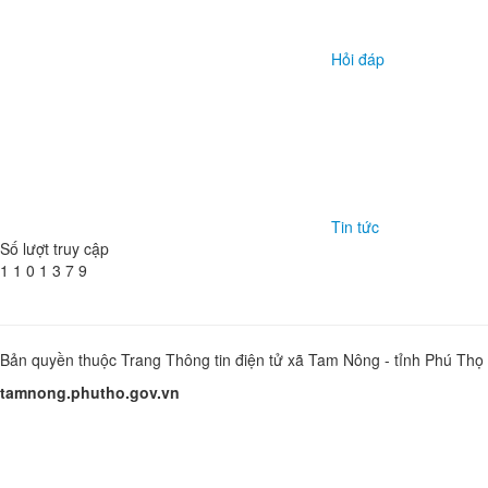
Hỏi đáp
Tin tức
Số lượt truy cập
1
1
0
1
3
7
9
Bản quyền thuộc Trang Thông tin điện tử xã Tam Nông - tỉnh Phú Thọ
tamnong.phutho.gov.vn