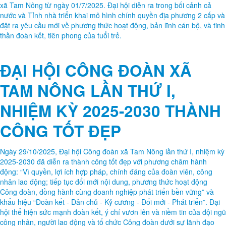
xã Tam Nông từ ngày 01/7/2025. Đại hội diễn ra trong bối cảnh cả
nước và Tỉnh nhà triển khai mô hình chính quyền địa phương 2 cấp và
đặt ra yêu cầu mới về phương thức hoạt động, bản lĩnh cán bộ, và tinh
thần đoàn kết, tiên phong của tuổi trẻ.
ĐẠI HỘI CÔNG ĐOÀN XÃ
TAM NÔNG LẦN THỨ I,
NHIỆM KỲ 2025-2030 THÀNH
CÔNG TỐT ĐẸP
Ngày 29/10/2025, Đại hội Công đoàn xã Tam Nông lần thứ I, nhiệm kỳ
2025-2030 đã diễn ra thành công tốt đẹp với phương châm hành
động: “Vì quyền, lợi ích hợp pháp, chính đáng của đoàn viên, công
nhân lao động; tiếp tục đổi mới nội dung, phương thức hoạt động
Công đoàn, đồng hành cùng doanh nghiệp phát triển bền vững” và
khẩu hiệu “Đoàn kết - Dân chủ - Kỷ cương - Đổi mới - Phát triển”. Đại
hội thể hiện sức mạnh đoàn kết, ý chí vươn lên và niềm tin của đội ngũ
công nhân, người lao động và tổ chức Công đoàn dưới sự lãnh đạo