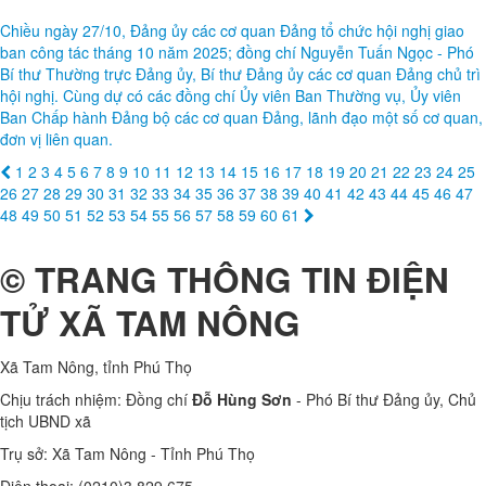
Chiều ngày 27/10, Đảng ủy các cơ quan Đảng tổ chức hội nghị giao
ban công tác tháng 10 năm 2025; đồng chí Nguyễn Tuấn Ngọc - Phó
Bí thư Thường trực Đảng ủy, Bí thư Đảng ủy các cơ quan Đảng chủ trì
hội nghị. Cùng dự có các đồng chí Ủy viên Ban Thường vụ, Ủy viên
Ban Chấp hành Đảng bộ các cơ quan Đảng, lãnh đạo một số cơ quan,
đơn vị liên quan.
1
2
3
4
5
6
7
8
9
10
11
12
13
14
15
16
17
18
19
20
21
22
23
24
25
26
27
28
29
30
31
32
33
34
35
36
37
38
39
40
41
42
43
44
45
46
47
48
49
50
51
52
53
54
55
56
57
58
59
60
61
© TRANG THÔNG TIN ĐIỆN
TỬ XÃ TAM NÔNG
Xã Tam Nông, tỉnh Phú Thọ
Chịu trách nhiệm: Đồng chí
Đỗ Hùng Sơn
- Phó Bí thư Đảng ủy, Chủ
tịch UBND xã
Trụ sở: Xã Tam Nông - Tỉnh Phú Thọ